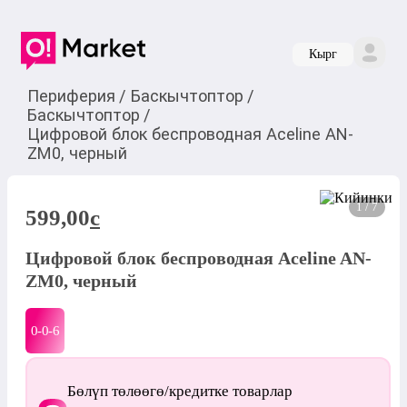
Кырг
Периферия
/
Баскычтоптор
/
Баскычтоптор
/
Цифровой блок беспроводная Aceline AN-
ZM0, черный
1 / 7
599,00
c
Цифровой блок беспроводная Aceline AN-
ZM0, черный
0-0-
6
Бөлүп төлөөгө/кредитке товарлар