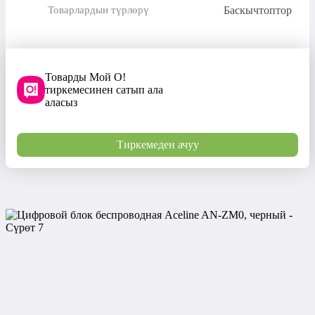
Баскычтоптор
Товарлардын түрлөрү
Товарды Мой О!
тиркемесинен сатып ала
аласыз
Тиркемеден ачуу