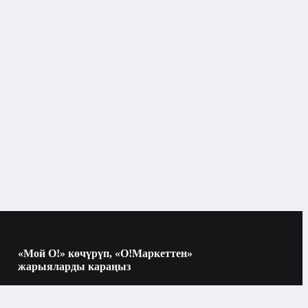
Чычкан
«Мой О!» көчүрүп, «О!Маркеттен»
жарыяларды караңыз
Көчүрүү үчүн камераны QR-кодго
багыттаңыз