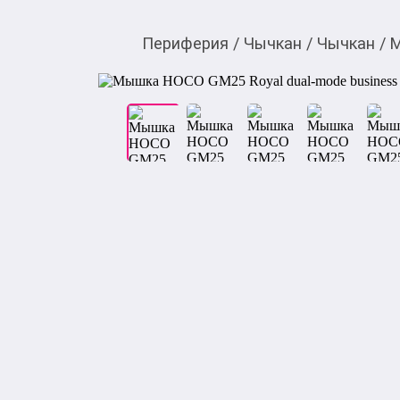
Периферия
/
Чычкан
/
Чычкан
/
М