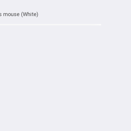
s mouse (White)
Тиркемеден ачуу
al dual-mode business wireless
тке товарлар
я мышь GM25.
