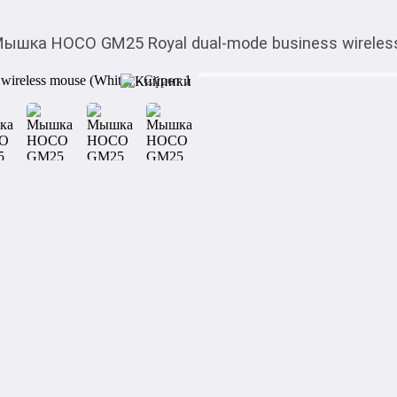
ышка HOCO GM25 Royal dual-mode business wireles
610,00
c
Товарды Мой О!
тиркемесинен сатып ала
Мышка HOCO GM25 Roy
аласыз
mouse (White)
0-0-
3
Бөлүп төлөөгө/креди
Бул дүкөндө
Двухрежимная беспроводна