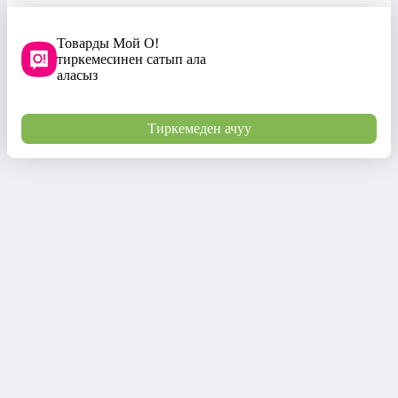
Товарды Мой О!
тиркемесинен сатып ала
аласыз
Тиркемеден ачуу