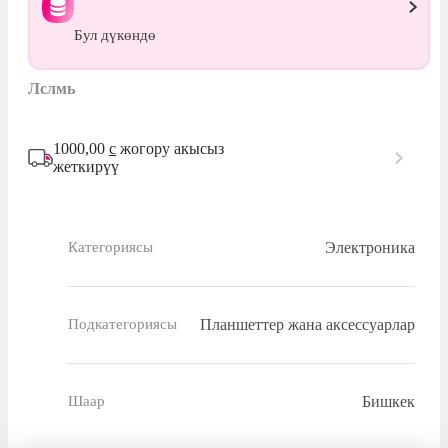
Бул дүкөндө
Лслмь
1000,00
с
жогору акысыз
жеткирүү
Электроника
Категориясы
Планшеттер жана аксессуарлар
Подкатегориясы
Бишкек
Шаар