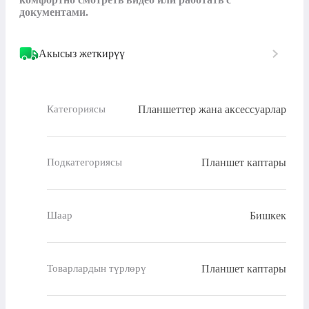
документами.
Акысыз жеткирүү
Планшеттер жана аксессуарлар
Категориясы
Планшет каптары
Подкатегориясы
Бишкек
Шаар
Планшет каптары
Товарлардын түрлөрү