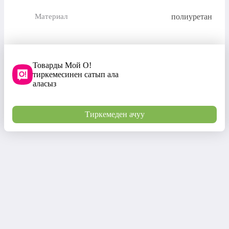
полиуретан
Материал
Товарды Мой О!
тиркемесинен сатып ала
аласыз
Тиркемеден ачуу