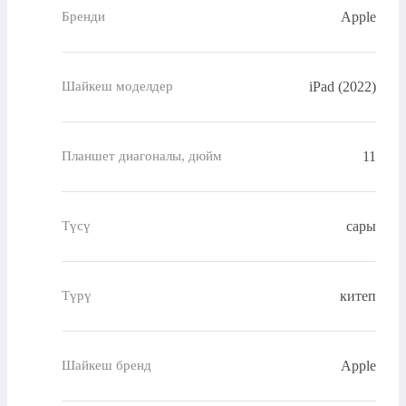
Apple
Бренди
iPad (2022)
Шайкеш моделдер
11
Планшет диагоналы, дюйм
сары
Түсү
китеп
Түрү
Apple
Шайкеш бренд