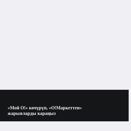
Планшеттер жана аксессуарлар
Планшеттер
Бишкек
Планшеттер
Samsung
«Мой О!» көчүрүп, «О!Маркеттен»
жарыяларды караңыз
64 Гб
Көчүрүү үчүн камераны QR-кодго
багыттаңыз