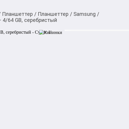
/
Планшеттер
/
Планшеттер
/
Samsung
/
 4/64 GB, серебристый
21 120,00
c
Товарды Мой О!
тиркемесинен сатып ала
Планшет Samsung Gala
аласыз
0-0-
6
Планшет Samsung Galaxy Ta
дисплеем, который отобража
оттенки. Частота обновлени
воспроизведении динамичны
основной камере составляет
Планшет Samsung Galaxy Ta
ядерного процессора Qualc