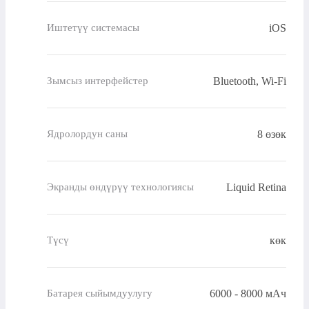
iOS
Иштетүү системасы
Bluetooth, Wi-Fi
Зымсыз интерфейстер
8 өзөк
Ядролордун саны
Liquid Retina
Экранды өндүрүү технологиясы
көк
Түсү
6000 - 8000 мАч
Батарея сыйымдуулугу