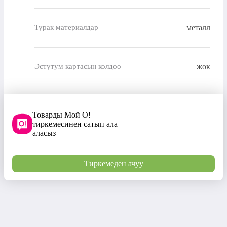
металл
Турак материалдар
жок
Эстутум картасын колдоо
Товарды Мой О!
тиркемесинен сатып ала
аласыз
Тиркемеден ачуу