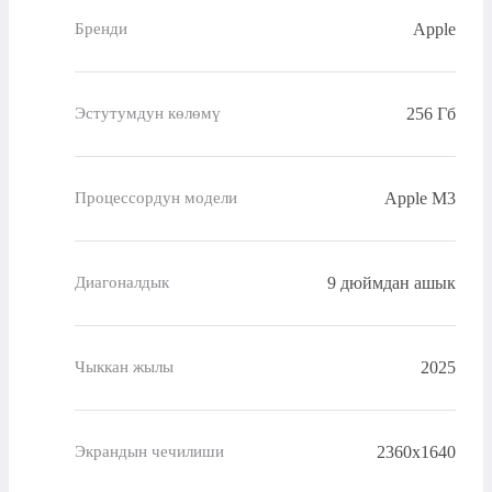
Apple
Бренди
256 Гб
Эстутумдун көлөмү
Apple M3
Процессордун модели
9 дюймдан ашык
Диагоналдык
2025
Чыккан жылы
2360x1640
Экрандын чечилиши