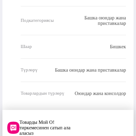
Башка оюндар жана
Подкатегориясы
приставкалар
Бишкек
Шаар
Башка оюндар жана приставкалар
Түрлөрү
Оюндар жана консолдор
Товарлардын түрлөрү
Товарды Мой О!
тиркемесинен сатып ала
аласыз