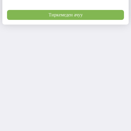
Тиркемеден ачуу