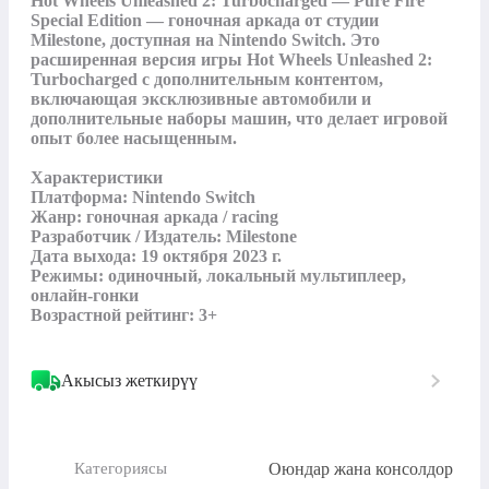
Hot Wheels Unleashed 2: Turbocharged — Pure Fire 
Special Edition — гоночная аркада от студии 
Milestone, доступная на Nintendo Switch. Это 
расширенная версия игры Hot Wheels Unleashed 2: 
Turbocharged с дополнительным контентом, 
включающая эксклюзивные автомобили и 
дополнительные наборы машин, что делает игровой 
опыт более насыщенным.

Характеристики

Платформа: Nintendo Switch

Жанр: гоночная аркада / racing

Разработчик / Издатель: Milestone

Дата выхода: 19 октября 2023 г.

Режимы: одиночный, локальный мультиплеер, 
онлайн‑гонки

Возрастной рейтинг: 3+
Акысыз жеткирүү
Оюндар жана консолдор
Категориясы