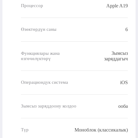
Apple A19
Процессор
6
Өзөктөрдүн саны
Зымсыз
Функциялары жана
өзгөчөлүктөрү
заряддагыч
iOS
Операциондук система
ооба
Зымсыз заряддоону колдоо
Моноблок (классикалык)
Түр