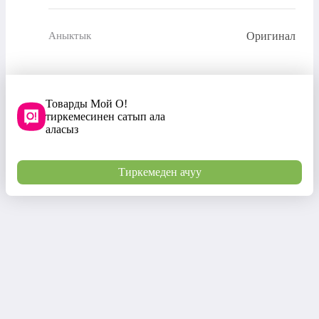
Оригинал
Аныктык
Товарды Мой О!
тиркемесинен сатып ала
аласыз
Тиркемеден ачуу