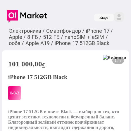
Кырг
Электроника
/
Смартфондор
/
iPhone 17
/
Apple
/
8 ГБ
/
512 ГБ
/
nanoSIM + eSIM
/
ооба
/
Apple A19
/
iPhone 17 512GB Black
1 / 3
101 000,00
c
iPhone 17 512GB Black
0-0-
3
iPhone 17 512GB в цвете Black — выбор для тех, кто 
ценит эстетику, технологии и безупречный баланс. 
Благородный зелёный оттенок подчёркивает 
индивидуальность, выглядит сдержанно и дорого, 