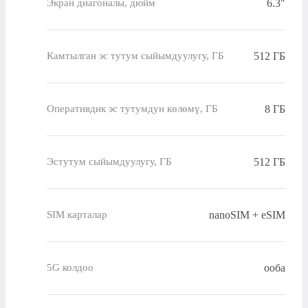
6.3"
Экран диагоналы, дюйм
512 ГБ
Камтылган эс тутум сыйымдуулугу, ГБ
8 ГБ
Оперативдик эс тутумдун көлөмү, ГБ
512 ГБ
Эстутум сыйымдуулугу, ГБ
nanoSIM + eSIM
SIM карталар
ооба
5G колдоо