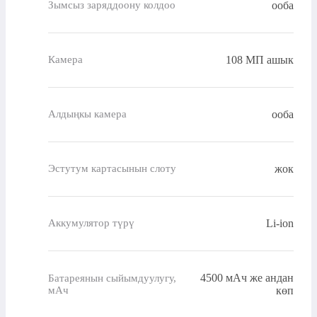
ооба
Зымсыз заряддоону колдоо
108 МП ашык
Камера
ооба
Алдыңкы камера
жок
Эстутум картасынын слоту
Li-ion
Аккумулятор түрү
4500 мАч же андан
Батареянын сыйымдуулугу,
мАч
көп