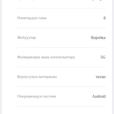
8
Өзөктөрдүн саны
Коробка
Жабдуулар
5G
Функциялары жана өзгөчөлүктөрү
титан
Корпусунун материалы
Android
Операциондук система