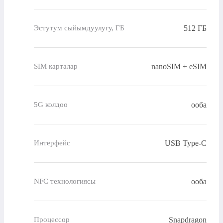
512 ГБ
Эстутум сыйымдуулугу, ГБ
nanoSIM + eSIM
SIM карталар
ооба
5G колдоо
USB Type-C
Интерфейс
ооба
NFC технологиясы
Snapdragon
Процессор