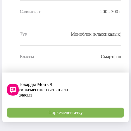
200 - 300 г
Салмагы, г
Моноблок (классикалык)
Түр
Смартфон
Классы
Товарды Мой О!
тиркемесинен сатып ала
аласыз
Тиркемеден ачуу