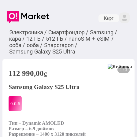
Кырг
Электроника
/
Смартфондор
/
Samsung
/
кара
/
12 ГБ
/
512 ГБ
/
nanoSIM + eSIM
/
ооба
/
ооба
/
Snapdragon
/
Samsung Galaxy S25 Ultra
1 / 3
112 990,00
c
Samsung Galaxy S25 Ultra
0-0-
6
Тип – Dynamic AMOLED

Размер – 6.9 дюймов

Разрешение – 1400 x 3120 пикселей
