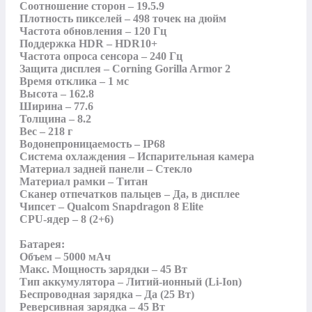
Соотношение сторон – 19.5.9

Плотность пикселей – 498 точек на дюйм

Частота обновления – 120 Гц

Поддержка HDR – HDR10+

Частота опроса сенсора – 240 Гц

Защита дисплея – Corning Gorilla Armor 2

Время отклика – 1 мс

Высота – 162.8

Ширина – 77.6

Толщина – 8.2

Вес – 218 г

Водонепроницаемость – IP68

Система охлаждения – Испарительная камера

Материал задней панели – Стекло

Материал рамки – Титан

Сканер отпечатков пальцев – Да, в дисплее

Чипсет – Qualcom Snapdragon 8 Elite

CPU-ядер – 8 (2+6)

Батарея:

Объем – 5000 мАч

Макс. Мощность зарядки – 45 Вт

Тип аккумулятора – Литий-ионный (Li-Ion)

Беспроводная зарядка – Да (25 Вт)

Реверсивная зарядка – 45 Вт
