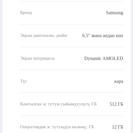
Samsung
Бренд
6,5" жана андан көп
Экран диагоналы, дюйм
Dynamic AMOLED
Экран матрицасы
кара
Түс
512 ГБ
Камтылган эс тутум сыйымдуулугу, ГБ
12 ГБ
Оперативдик эс тутумдун көлөмү, ГБ