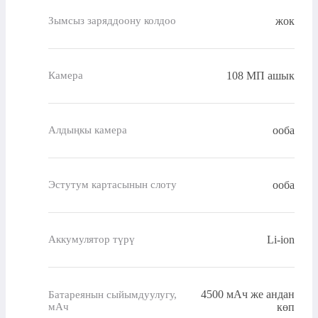
жок
Зымсыз заряддоону колдоо
108 МП ашык
Камера
ооба
Алдыңкы камера
ооба
Эстутум картасынын слоту
Li-ion
Аккумулятор түрү
4500 мАч же андан
Батареянын сыйымдуулугу,
мАч
көп