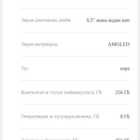
6,5" жана андан көп
Экран диагоналы, дюйм
AMOLED
Экран матрицасы
кара
Түс
256 ГБ
Камтылган эс тутум сыйымдуулугу, ГБ
8 ГБ
Оперативдик эс тутумдун көлөмү, ГБ