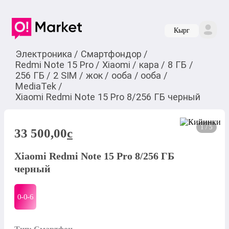
Кырг
Электроника
/
Смартфондор
/
Redmi Note 15 Pro
/
Xiaomi
/
кара
/
8 ГБ
/
256 ГБ
/
2 SIM
/
жок
/
ооба
/
ооба
/
MediaTek
/
Xiaomi Redmi Note 15 Pro 8/256 ГБ черный
1 / 5
33 500,00
c
Xiaomi Redmi Note 15 Pro 8/256 ГБ
черный
0-0-
6