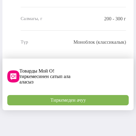
200 - 300 г
Салмагы, г
Моноблок (классикалык)
Түр
Товарды Мой О!
тиркемесинен сатып ала
аласыз
Тиркемеден ачуу