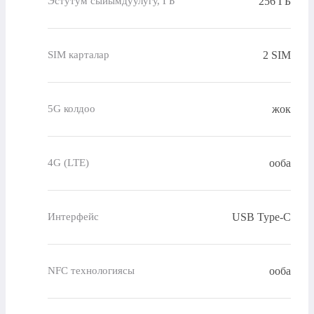
256 ГБ
Эстутум сыйымдуулугу, ГБ
2 SIM
SIM карталар
жок
5G колдоо
ооба
4G (LTE)
USB Type-C
Интерфейс
ооба
NFC технологиясы