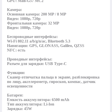
GPU: Mali-G57 MC2

Камера:

Основная камера: 200 MP / 8 MP

Видео: 1080p, 720p

Фронтальная камера: 32 MP

Видео: 1080p, 720p

Беспроводные интерфейсы:

Wi-Fi 802.11 a/b/g/n/ac, Bluetooth 5.3

Навигация: GPS, GLONASS, Galileo, QZSS

NFC: есть

Проводные интерфейсы:

Разъем для зарядки: USB Type-C

Функции:

Сканер отпечатка пальца в экране, разблокировка 
по лицу, акселерометр, гироскоп, компас, датчик 
освещенности

Батарея:

Емкость аккумулятора: 6500 mAh

Тип аккумулятора: Li-Ion

Зарядка: 45W