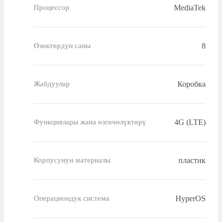
MediaTek
Процессор
8
Өзөктөрдүн саны
Коробка
Жабдуулар
4G (LTE)
Функциялары жана өзгөчөлүктөрү
пластик
Корпусунун материалы
HyperOS
Операциондук система