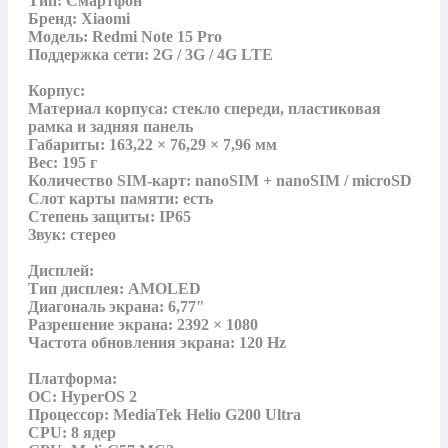
Тип: Смартфон

Бренд: Xiaomi

Модель: Redmi Note 15 Pro

Поддержка сети: 2G / 3G / 4G LTE

Корпус:

Материал корпуса: стекло спереди, пластиковая 
рамка и задняя панель

Габариты: 163,22 × 76,29 × 7,96 мм

Вес: 195 г

Количество SIM-карт: nanoSIM + nanoSIM / microSD

Слот карты памяти: есть

Степень защиты: IP65

Звук: стерео

Дисплей:

Тип дисплея: AMOLED

Диагональ экрана: 6,77″

Разрешение экрана: 2392 × 1080

Частота обновления экрана: 120 Hz

Платформа:

ОС: HyperOS 2

Процессор: MediaTek Helio G200 Ultra

CPU: 8 ядер
