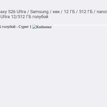
laxy S26 Ultra
/
Samsung
/
көк
/
12 ГБ
/
512 ГБ
/
nano
Ultra 12/512 ГБ голубой
120 690,00
c
Товарды Мой О!
тиркемесинен сатып ала
Samsung Galaxy S26 Ul
аласыз
0-0-
3
Бренд: Samsung

Модель: Galaxy S26 Ultra

Поддержка сети: 2G, 3G, 4G
Корпус:

Материал корпуса: алюмини
Габариты: 163.6x78.1x7.9 мм
Вес: 214 г
