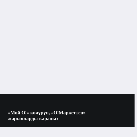
, GALILEO, BDS, QZSS

м: нет

pe-C

0 mAh

5W бесроводной, 4.5W обратная зарядка
«Мой О!» көчүрүп, «О!Маркеттен»
Электроника
жарыяларды караңыз
Көчүрүү үчүн камераны QR-кодго
багыттаңыз