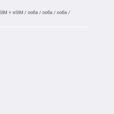
SIM + eSIM
/
ооба
/
ооба
/
ооба
/
Тиркемеден ачуу
tra 12/512 ГБ голубой
 LTE, 5G

й, стекло


