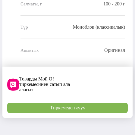
100 - 200 г
Салмагы, г
Моноблок (классикалык)
Түр
Оригинал
Аныктык
Товарды Мой О!
тиркемесинен сатып ала
аласыз
Тиркемеден ачуу