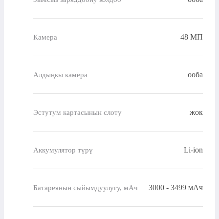
48 МП
Камера
ооба
Алдыңкы камера
жок
Эстутум картасынын слоту
Li-ion
Аккумулятор түрү
3000 - 3499 мАч
Батареянын сыйымдуулугу, мАч