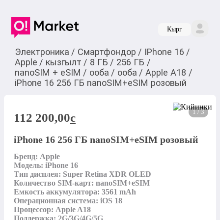
Кырг
Электроника
/
Смартфондор
/
IPhone 16
/
Apple
/
кызгылт
/
8 ГБ
/
256 ГБ
/
nanoSIM + eSIM
/
ооба
/
ооба
/
Apple A18
/
iPhone 16 256 ГБ nanoSIM+eSIM розовый
1 / 3
112 200,00
c
iPhone 16 256 ГБ nanoSIM+eSIM розовый
Бренд: Apple

Модель: iPhone 16

Тип дисплея: Super Retina XDR OLED

Количество SIM-карт: nanoSIM+eSIM

Емкость аккумулятора: 3561 mAh

Операционная система: iOS 18

Процессор: Apple A18

Поддержка: 2G/3G/4G/5G
