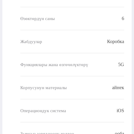
6
Өзөктөрдүн саны
Коробка
Жабдуулар
5G
Функциялары жана өзгөчөлүктөрү
айнек
Корпусунун материалы
iOS
Операциондук система
ооба
Зымсыз заряддоону колдоо