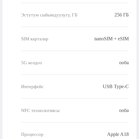
256 ГБ
Эстутум сыйымдуулугу, ГБ
nanoSIM + eSIM
SIM карталар
ооба
5G колдоо
USB Type-C
Интерфейс
ооба
NFC технологиясы
Apple A18
Процессор