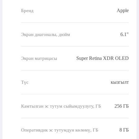
Apple
Бренд
6.1"
Экран диагоналы, дюйм
Super Retina XDR OLED
Экран матрицасы
кызгылт
Түс
256 ГБ
Камтылган эс тутум сыйымдуулугу, ГБ
8 ГБ
Оперативдик эс тутумдун көлөмү, ГБ