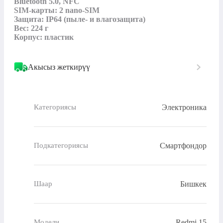
Bluetooth 5.0, NFC

SIM-карты: 2 nano-SIM

Защита: IP64 (пыле- и влагозащита)

Вес: 224 г

Корпус: пластик
Акысыз жеткирүү
Электроника
Категориясы
Смартфондор
Подкатегориясы
Бишкек
Шаар
Redmi 15
Модели