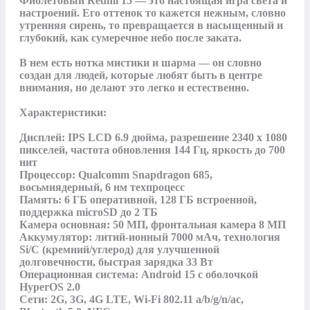
Фиолетовый Redmi 15 — это настоящая игра света и 
настроений. Его оттенок то кажется нежным, словно 
утренняя сирень, то превращается в насыщенный и 
глубокий, как сумеречное небо после заката. 

В нем есть нотка мистики и шарма — он словно 
создан для людей, которые любят быть в центре 
внимания, но делают это легко и естественно.

Характеристики:

Дисплей: IPS LCD 6.9 дюйма, разрешение 2340 x 1080 
пикселей, частота обновления 144 Гц, яркость до 700 
нит

Процессор: Qualcomm Snapdragon 685, 
восьмиядерный, 6 нм техпроцесс

Память: 6 ГБ оперативной, 128 ГБ встроенной, 
поддержка microSD до 2 ТБ

Камера основная: 50 МП, фронтальная камера 8 МП

Аккумулятор: литий-ионный 7000 мАч, технология 
Si/C (кремний/углерод) для улучшенной 
долговечности, быстрая зарядка 33 Вт

Операционная система: Android 15 с оболочкой 
HyperOS 2.0

Сети: 2G, 3G, 4G LTE, Wi-Fi 802.11 a/b/g/n/ac, 