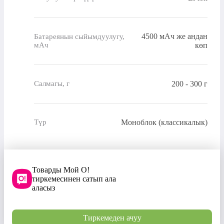
4500 мАч же андан
Батареянын сыйымдуулугу,
мАч
көп
200 - 300 г
Салмагы, г
Моноблок (классикалык)
Түр
Товарды Мой О!
тиркемесинен сатып ала
аласыз
Тиркемеден ачуу