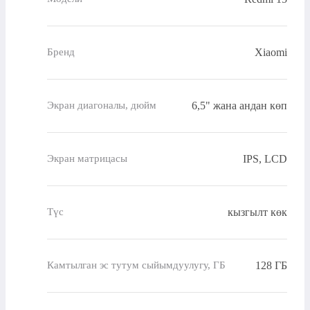
Xiaomi
Бренд
6,5" жана андан көп
Экран диагоналы, дюйм
IPS, LCD
Экран матрицасы
кызгылт көк
Түс
128 ГБ
Камтылган эс тутум сыйымдуулугу, ГБ