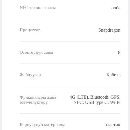
ооба
NFC технологиясы
Snapdragon
Процессор
8
Өзөктөрдүн саны
Кабель
Жабдуулар
4G (LTE), Bluetooth, GPS,
Функциялары жана
өзгөчөлүктөрү
NFC, USB type C, Wi-Fi
пластик
Корпусунун материалы