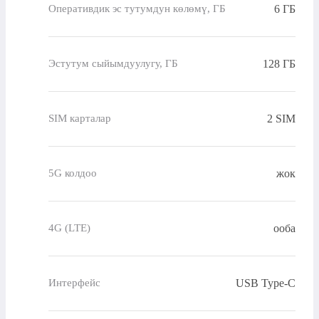
6 ГБ
Оперативдик эс тутумдун көлөмү, ГБ
128 ГБ
Эстутум сыйымдуулугу, ГБ
2 SIM
SIM карталар
жок
5G колдоо
ооба
4G (LTE)
USB Type-C
Интерфейс