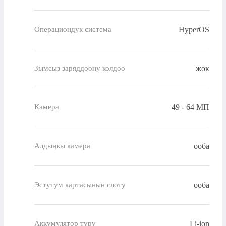
HyperOS
Операциондук система
жок
Зымсыз заряддоону колдоо
49 - 64 МП
Камера
ооба
Алдыңкы камера
ооба
Эстутум картасынын слоту
Li-ion
Аккумулятор түрү