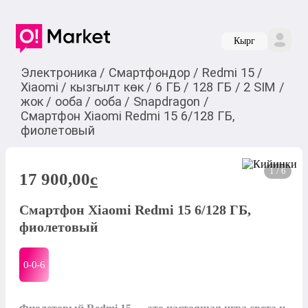
Кырг
Электроника
/
Смартфондор
/
Redmi 15
/
Xiaomi
/
кызгылт көк
/
6 ГБ
/
128 ГБ
/
2 SIM
/
жок
/
ооба
/
ооба
/
Snapdragon
/
Смартфон Xiaomi Redmi 15 6/128 ГБ,
фиолетовый
1 / 6
17 900,00
c
Смартфон Xiaomi Redmi 15 6/128 ГБ,
фиолетовый
0-0-
6