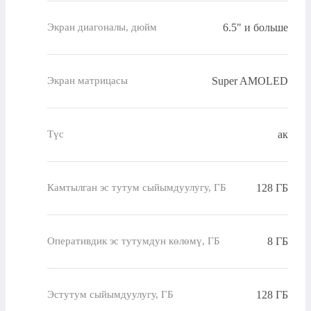
6.5" и больше
Экран диагоналы, дюйм
Super AMOLED
Экран матрицасы
ак
Түс
128 ГБ
Камтылган эс тутум сыйымдуулугу, ГБ
8 ГБ
Оперативдик эс тутумдун көлөмү, ГБ
128 ГБ
Эстутум сыйымдуулугу, ГБ