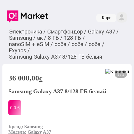
Кырг
Электроника
/
Смартфондор
/
Galaxy A37
/
Samsung
/
ак
/
8 ГБ
/
128 ГБ
/
nanoSIM + eSIM
/
ооба
/
ооба
/
ооба
/
Exynos
/
Samsung Galaxy A37 8/128 ГБ белый
1 / 3
36 000,00
c
Samsung Galaxy A37 8/128 ГБ белый
0-0-
6
Бренд: Samsung

Модель: Galaxy A37
