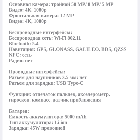
Основная камера: тройной 50 MP/ 8 MP/ 5 MP

Видео: 4K, 1080p

Фронтальная камера: 12 MP

Видео: 4K, 1080p

Беспроводные интерфейсы:

Беспроводная сеть: Wi-Fi 802.11

Bluetooth: 5.4

Навигация: GPS, GLONASS, GALILEO, BDS, QZSS

NFC: есть

Радио: нет

Проводные интерфейсы:

Разъем для наушников 3.5 мм: нет

Разъем для зарядки: USB Type-C

Функции: отпечаток пальцев, акселерометр, 
гироскоп, компасс, датчик приближения

Батарея:

Емкость аккумулятора: 5000 mAh

Тип аккумулятора: Li-ion

Зарядка: 45W проводной