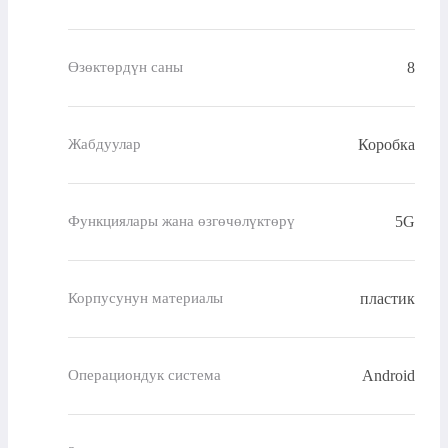
8
Өзөктөрдүн саны
Коробка
Жабдуулар
5G
Функциялары жана өзгөчөлүктөрү
пластик
Корпусунун материалы
Android
Операциондук система