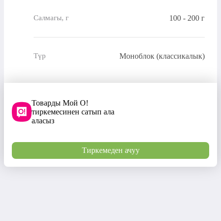
100 - 200 г
Салмагы, г
Моноблок (классикалык)
Түр
Товарды Мой О!
тиркемесинен сатып ала
аласыз
Тиркемеден ачуу