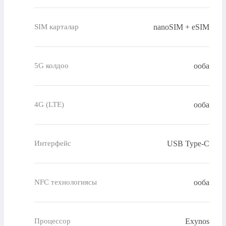
nanoSIM + eSIM
SIM карталар
ооба
5G колдоо
ооба
4G (LTE)
USB Type-C
Интерфейс
ооба
NFC технологиясы
Exynos
Процессор