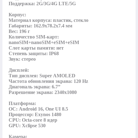
Поддержка: 2G/3G/4G LTE/5G

Корпус:

Материал корпуса: пластик, стекло

Габариты: 162.9x78.2x7.4 мм

Вес: 196 г

Количество SIM-карт: 
nanoSIM+nanoSIM+eSIM+eSIM

Слот карты памяти: нет

Степень защиты: IP68

Звук: стерео

Дисплей:

Тип дисплея: Super AMOLED

Частота обновления экрана: 120 Hz

Диагональ экрана: 6.7”

Разрешение экрана: 2340х1080

Платформа:

ОС: Android 16, One UI 8.5

Процессор: Exynos 1480

CPU: Octa-core 8 ядер

GPU: Xclipse 530

Камера:
