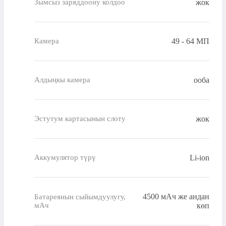
жок
Зымсыз заряддоону колдоо
49 - 64 МП
Камера
ооба
Алдыңкы камера
жок
Эстутум картасынын слоту
Li-ion
Аккумулятор түрү
4500 мАч же андан
Батареянын сыйымдуулугу,
мАч
көп