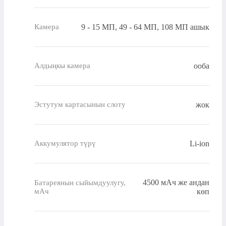
9 - 15 МП, 49 - 64 МП, 108 МП ашык
Камера
ооба
Алдыңкы камера
жок
Эстутум картасынын слоту
Li-ion
Аккумулятор түрү
4500 мАч же андан
Батареянын сыйымдуулугу,
мАч
көп