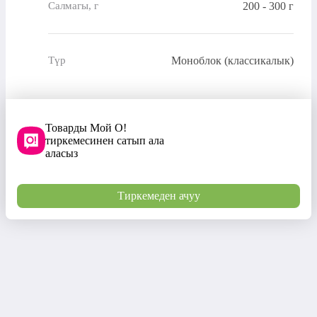
200 - 300 г
Салмагы, г
Моноблок (классикалык)
Түр
Товарды Мой О!
тиркемесинен сатып ала
аласыз
Тиркемеден ачуу