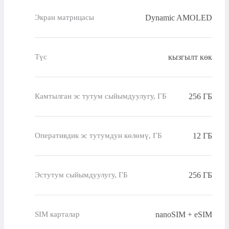
Dynamic AMOLED
Экран матрицасы
кызгылт көк
Түс
256 ГБ
Камтылган эс тутум сыйымдуулугу, ГБ
12 ГБ
Оперативдик эс тутумдун көлөмү, ГБ
256 ГБ
Эстутум сыйымдуулугу, ГБ
nanoSIM + eSIM
SIM карталар