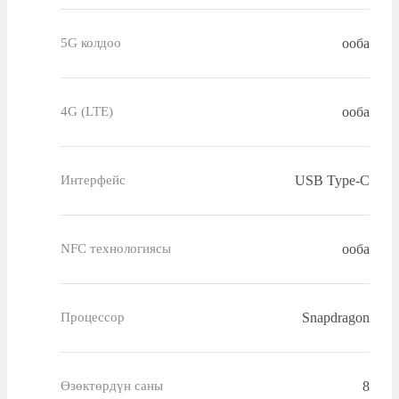
ооба
5G колдоо
ооба
4G (LTE)
USB Type-C
Интерфейс
ооба
NFC технологиясы
Snapdragon
Процессор
8
Өзөктөрдүн саны