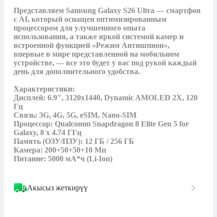
Представляем Samsung Galaxy S26 Ultra — смартфон 
с AI, который оснащен оптимизированным 
процессором для улучшенного опыта 
использования, а также яркой системой камер и 
встроенной функцией «Режим Антишпион», 
впервые в мире представленной на мобильном 
устройстве, — все это будет у вас под рукой каждый 
день для дополнительного удобства.

Характеристики:

Дисплей: 6.9", 3120x1440, Dynamic AMOLED 2X, 120 
Гц

Связь: 3G, 4G, 5G, eSIM, Nano-SIM

Процессор: Qualcomm Snapdragon 8 Elite Gen 5 for 
Galaxy, 8 x 4.74 ГГц

Память (ОЗУ/ПЗУ): 12 ГБ / 256 ГБ

Камера: 200+50+50+10 Мп

Питание: 5000 мА*ч (Li-Ion)
Акысыз жеткирүү