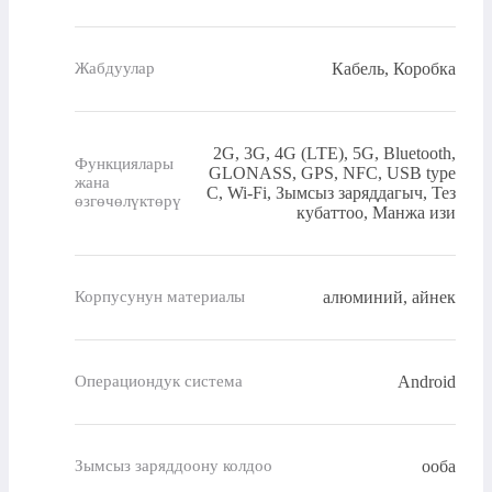
Кабель, Коробка
Жабдуулар
2G, 3G, 4G (LTE), 5G, Bluetooth,
Функциялары
GLONASS, GPS, NFC, USB type
жана
C, Wi-Fi, Зымсыз заряддагыч, Тез
өзгөчөлүктөрү
кубаттоо, Манжа изи
алюминий, айнек
Корпусунун материалы
Android
Операциондук система
ооба
Зымсыз заряддоону колдоо