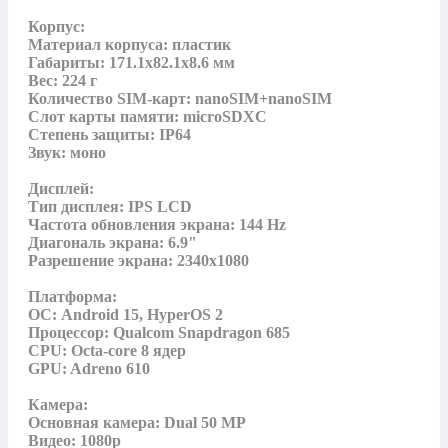
Корпус:

Материал корпуса: пластик

Габариты: 171.1x82.1x8.6 мм

Вес: 224 г

Количество SIM-карт: nanoSIM+nanoSIM

Слот карты памяти: microSDXC

Степень защиты: IP64

Звук: моно

Дисплей:

Тип дисплея: IPS LCD

Частота обновления экрана: 144 Hz

Диагональ экрана: 6.9"

Разрешение экрана: 2340x1080

Платформа:

ОС: Android 15, HyperOS 2

Процессор: Qualcom Snapdragon 685

CPU: Octa-core 8 ядер

GPU: Adreno 610

Камера:

Основная камера: Dual 50 MP

Видео: 1080p
