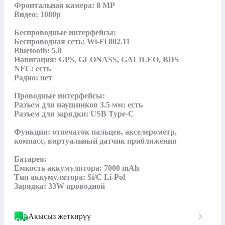
Фронтальная камера: 8 MP

Видео: 1080p

Беспроводные интерфейсы:

Беспроводная сеть: Wi-Fi 802.11

Bluetooth: 5.0

Навигация: GPS, GLONASS, GALILEO, BDS

NFC: есть

Радио: нет

Проводные интерфейсы:

Разъем для наушников 3.5 мм: есть

Разъем для зарядки: USB Type-C

Функции: отпечаток пальцев, акселерометр, 
компасс, виртуальный датчик приближения

Батарея:

Емкость аккумулятора: 7000 mAh

Тип аккумулятора: Si/C Li-Pol

Зарядка: 33W проводной
Акысыз жеткирүү