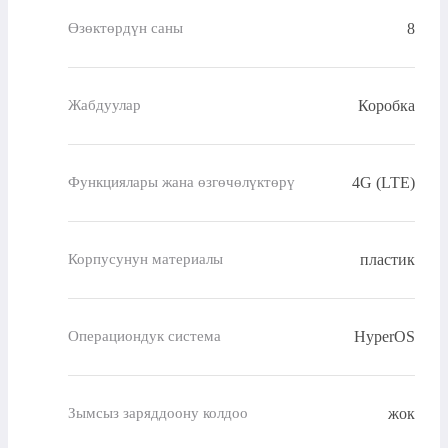
8
Өзөктөрдүн саны
Коробка
Жабдуулар
4G (LTE)
Функциялары жана өзгөчөлүктөрү
пластик
Корпусунун материалы
HyperOS
Операциондук система
жок
Зымсыз заряддоону колдоо