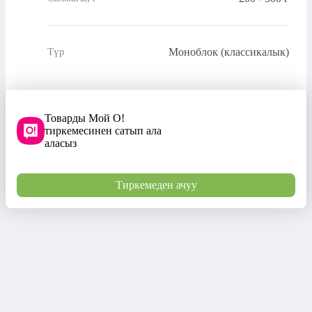
Моноблок (классикалык)
Түр
Товарды Мой О!
тиркемесинен сатып ала
аласыз
Тиркемеден ачуу