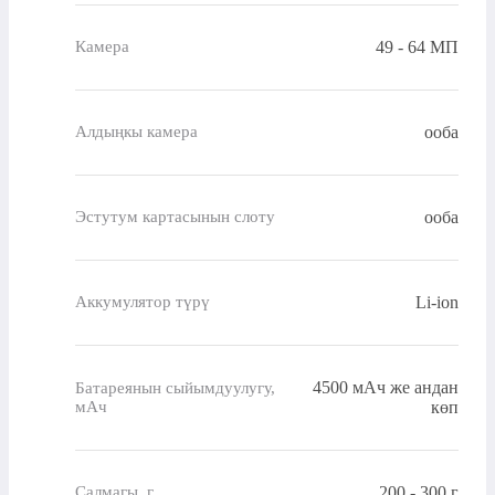
49 - 64 МП
Камера
ооба
Алдыңкы камера
ооба
Эстутум картасынын слоту
Li-ion
Аккумулятор түрү
4500 мАч же андан
Батареянын сыйымдуулугу,
мАч
көп
200 - 300 г
Салмагы, г