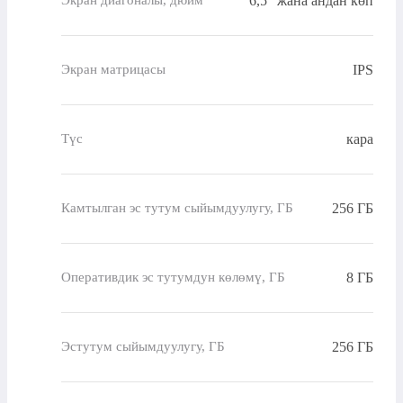
6,5" жана андан көп
Экран диагоналы, дюйм
IPS
Экран матрицасы
кара
Түс
256 ГБ
Камтылган эс тутум сыйымдуулугу, ГБ
8 ГБ
Оперативдик эс тутумдун көлөмү, ГБ
256 ГБ
Эстутум сыйымдуулугу, ГБ