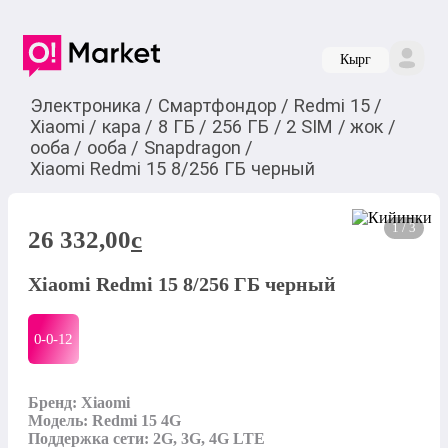
Кырг
Электроника
/
Смартфондор
/
Redmi 15
/
Xiaomi
/
кара
/
8 ГБ
/
256 ГБ
/
2 SIM
/
жок
/
ооба
/
ооба
/
Snapdragon
/
Xiaomi Redmi 15 8/256 ГБ черный
1 / 3
26 332,00
c
Xiaomi Redmi 15 8/256 ГБ черный
0-0-
12
Бренд: Xiaomi

Модель: Redmi 15 4G

Поддержка сети: 2G, 3G, 4G LTE
