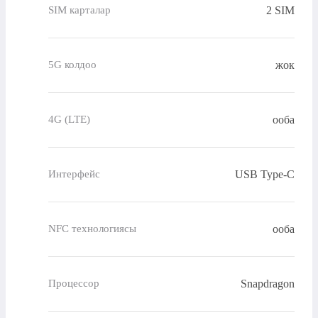
2 SIM
SIM карталар
жок
5G колдоо
ооба
4G (LTE)
USB Type-C
Интерфейс
ооба
NFC технологиясы
Snapdragon
Процессор