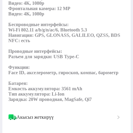
Видео: 4K, 1080p

Фронтальная камера: 12 MP

Видео: 4K, 1080p

Беспроводные интерфейсы:

Wi-Fi 802.11 a/b/g/n/ac/6, Bluetooth 5.3

Навигация: GPS, GLONASS, GALILEO, QZSS, BDS

NFC: есть

Проводные интерфейсы:

Разъем для зарядки: USB Type-C

Функции:

Face ID, акселерометр, гироскоп, компас, барометр

Батарея:

Емкость аккумулятора: 3561 mAh

Тип аккумулятора: Li-Ion

Зарядка: 20W проводная, MagSafe, Qi7
Акысыз жеткирүү