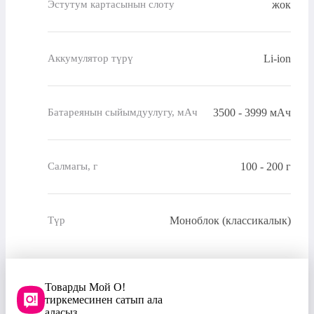
жок
Эстутум картасынын слоту
Li-ion
Аккумулятор түрү
3500 - 3999 мАч
Батареянын сыйымдуулугу, мАч
100 - 200 г
Салмагы, г
Моноблок (классикалык)
Түр
Товарды Мой О!
тиркемесинен сатып ала
аласыз