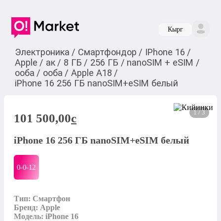
Кырг
Электроника
/
Смартфондор
/
IPhone 16
/
Apple
/
ак
/
8 ГБ
/
256 ГБ
/
nanoSIM + eSIM
/
ооба
/
ооба
/
Apple A18
/
iPhone 16 256 ГБ nanoSIM+eSIM белый
1 / 3
101 500,00
c
iPhone 16 256 ГБ nanoSIM+eSIM белый
0-0-
12
Тип: Смартфон

Бренд: Apple

Модель: iPhone 16
