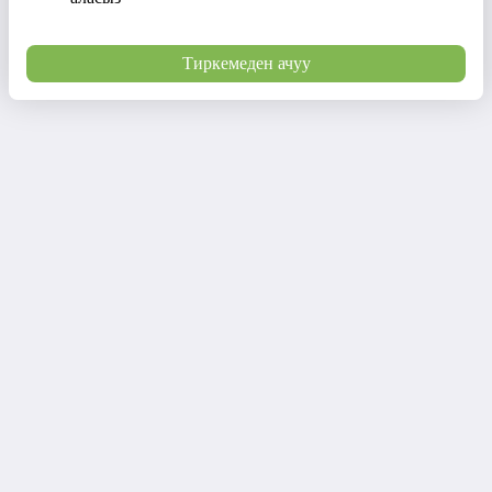
Тиркемеден ачуу