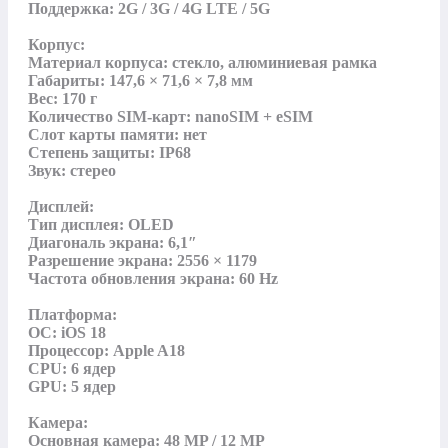
Поддержка: 2G / 3G / 4G LTE / 5G

Корпус:

Материал корпуса: стекло, алюминиевая рамка

Габариты: 147,6 × 71,6 × 7,8 мм

Вес: 170 г

Количество SIM-карт: nanoSIM + eSIM

Слот карты памяти: нет

Степень защиты: IP68

Звук: стерео

Дисплей:

Тип дисплея: OLED

Диагональ экрана: 6,1″

Разрешение экрана: 2556 × 1179

Частота обновления экрана: 60 Hz

Платформа:

ОС: iOS 18

Процессор: Apple A18

CPU: 6 ядер

GPU: 5 ядер

Камера:

Основная камера: 48 MP / 12 MP
