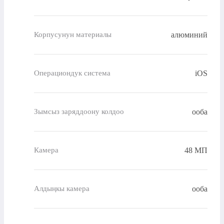
алюминий
Корпусунун материалы
iOS
Операциондук система
ооба
Зымсыз заряддоону колдоо
48 МП
Камера
ооба
Алдыңкы камера