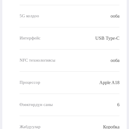
ооба
5G колдоо
USB Type-C
Интерфейс
ооба
NFC технологиясы
Apple A18
Процессор
6
Өзөктөрдүн саны
Коробка
Жабдуулар