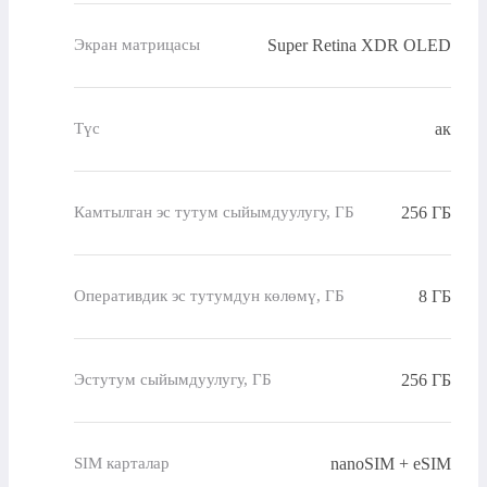
Super Retina XDR OLED
Экран матрицасы
ак
Түс
256 ГБ
Камтылган эс тутум сыйымдуулугу, ГБ
8 ГБ
Оперативдик эс тутумдун көлөмү, ГБ
256 ГБ
Эстутум сыйымдуулугу, ГБ
nanoSIM + eSIM
SIM карталар