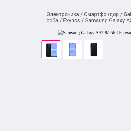
Электроника
/
Смартфондор
/
Ga
ооба
/
Exynos
/
Samsung Galaxy A