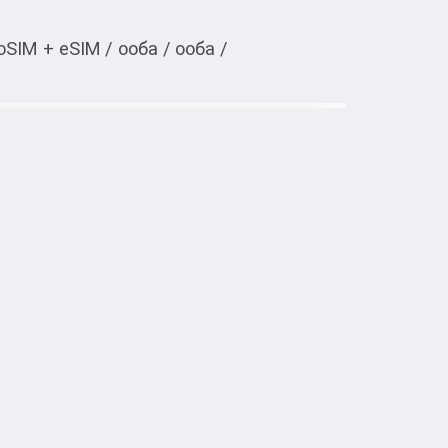
oSIM + eSIM
/
ооба
/
ооба
/
Тиркемеден ачуу
/256 ГБ темно-синий
G

й, стекло


