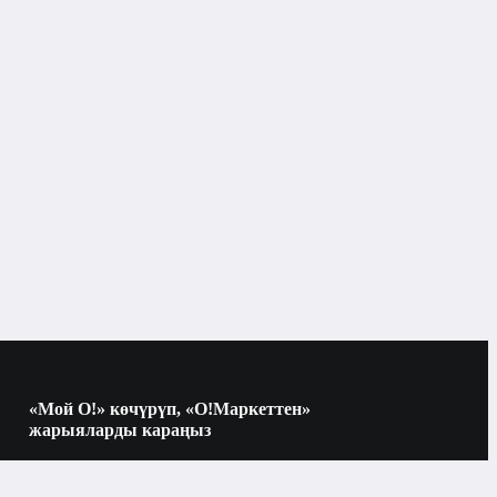
, GALILEO, BDS, QZSS

м: нет

pe-C

, акселерометр, гироскоп, компасс, датчик 
0 mAh

«Мой О!» көчүрүп, «О!Маркеттен»
жарыяларды караңыз
Электроника
Көчүрүү үчүн камераны QR-кодго
багыттаңыз