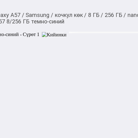
laxy A57
/
Samsung
/
кочкул көк
/
8 ГБ
/
256 ГБ
/
nan
57 8/256 ГБ темно-синий
44 000,00
c
Товарды Мой О!
тиркемесинен сатып ала
Samsung Galaxy A57 8
аласыз
0-0-
6
Бренд: Samsung

Модель: Galaxy A57

Поддержка: 2G/3G/4G LTE/5
Корпус:

Материал корпуса: алюмини
Габариты: 161.5x76.8x6.9 мм
Вес: 179 г
