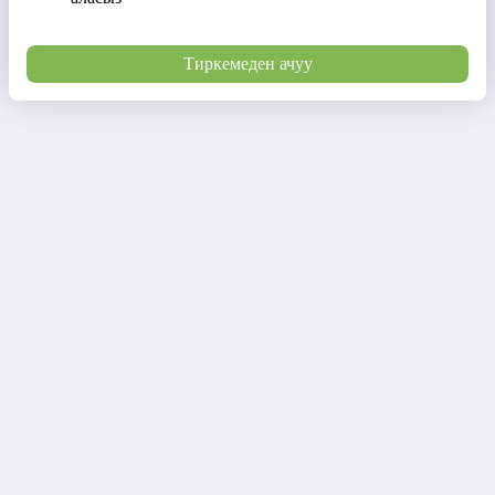
Тиркемеден ачуу