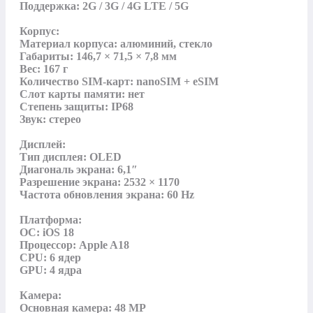
Поддержка: 2G / 3G / 4G LTE / 5G

Корпус:

Материал корпуса: алюминий, стекло

Габариты: 146,7 × 71,5 × 7,8 мм

Вес: 167 г

Количество SIM-карт: nanoSIM + eSIM

Слот карты памяти: нет

Степень защиты: IP68

Звук: стерео

Дисплей:

Тип дисплея: OLED

Диагональ экрана: 6,1″

Разрешение экрана: 2532 × 1170

Частота обновления экрана: 60 Hz

Платформа:

ОС: iOS 18

Процессор: Apple A18

CPU: 6 ядер

GPU: 4 ядра

Камера:

Основная камера: 48 MP
