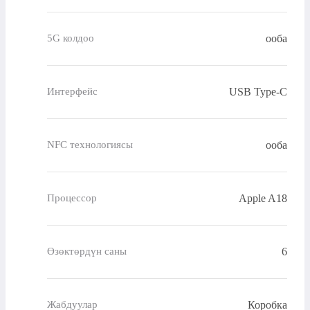
ооба
5G колдоо
USB Type-C
Интерфейс
ооба
NFC технологиясы
Apple A18
Процессор
6
Өзөктөрдүн саны
Коробка
Жабдуулар