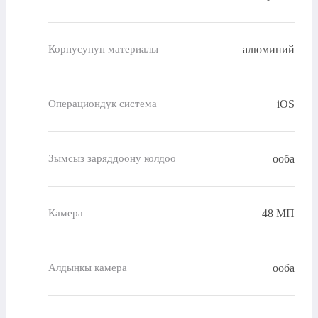
алюминий
Корпусунун материалы
iOS
Операциондук система
ооба
Зымсыз заряддоону колдоо
48 МП
Камера
ооба
Алдыңкы камера