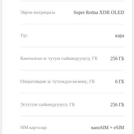
Super Retina XDR OLED
Экран матрицасы
кара
Түс
256 ГБ
Камтылган эс тутум сыйымдуулугу, ГБ
6 ГБ
Оперативдик эс тутумдун көлөмү, ГБ
256 ГБ
Эстутум сыйымдуулугу, ГБ
nanoSIM + eSIM
SIM карталар