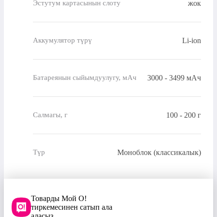
жок
Эстутум картасынын слоту
Li-ion
Аккумулятор түрү
3000 - 3499 мАч
Батареянын сыйымдуулугу, мАч
100 - 200 г
Салмагы, г
Моноблок (классикалык)
Түр
Товарды Мой О!
тиркемесинен сатып ала
аласыз