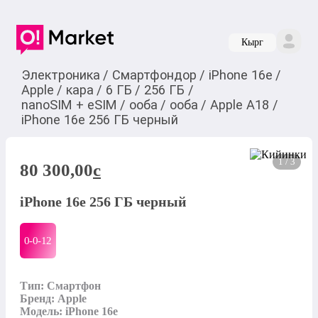
Кырг
Электроника
/
Смартфондор
/
iPhone 16e
/
Apple
/
кара
/
6 ГБ
/
256 ГБ
/
nanoSIM + eSIM
/
ооба
/
ооба
/
Apple A18
/
iPhone 16e 256 ГБ черный
1 / 3
80 300,00
c
iPhone 16e 256 ГБ черный
0-0-
12
Тип: Смартфон

Бренд: Apple

Модель: iPhone 16e
