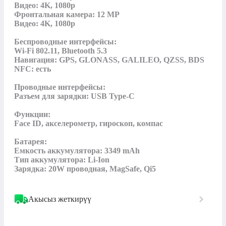
Видео: 4K, 1080p

Фронтальная камера: 12 MP

Видео: 4K, 1080p

Беспроводные интерфейсы:

Wi‑Fi 802.11, Bluetooth 5.3

Навигация: GPS, GLONASS, GALILEO, QZSS, BDS

NFC: есть

Проводные интерфейсы:

Разъем для зарядки: USB Type‑C

Функции:

Face ID, акселерометр, гироскоп, компас

Батарея:

Емкость аккумулятора: 3349 mAh

Тип аккумулятора: Li‑Ion

Зарядка: 20W проводная, MagSafe, Qi5
Акысыз жеткирүү