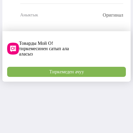
Оригинал
Аныктык
Товарды Мой О!
тиркемесинен сатып ала
аласыз
Тиркемеден ачуу