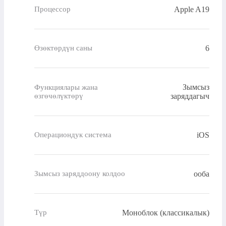
Apple A19
Процессор
6
Өзөктөрдүн саны
Зымсыз
Функциялары жана
өзгөчөлүктөрү
заряддагыч
iOS
Операциондук система
ооба
Зымсыз заряддоону колдоо
Моноблок (классикалык)
Түр