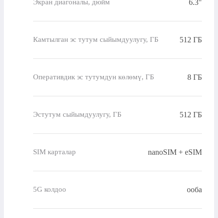
6.3"
Экран диагоналы, дюйм
512 ГБ
Камтылган эс тутум сыйымдуулугу, ГБ
8 ГБ
Оперативдик эс тутумдун көлөмү, ГБ
512 ГБ
Эстутум сыйымдуулугу, ГБ
nanoSIM + eSIM
SIM карталар
ооба
5G колдоо