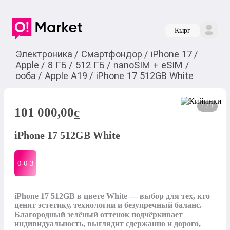
Кырг
Электроника
/
Смартфондор
/
iPhone 17
/
Apple
/
8 ГБ
/
512 ГБ
/
nanoSIM + eSIM
/
ооба
/
Apple A19
/
iPhone 17 512GB White
1 / 3
101 000,00
c
iPhone 17 512GB White
0-0-
3
iPhone 17 512GB в цвете White — выбор для тех, кто 
ценит эстетику, технологии и безупречный баланс. 
Благородный зелёный оттенок подчёркивает 
индивидуальность, выглядит сдержанно и дорого, 