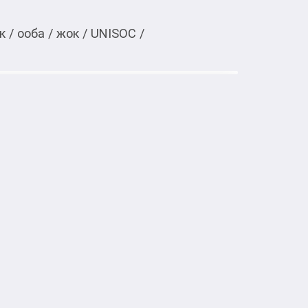
к
/
ооба
/
жок
/
UNISOC
/
Тиркемеден ачуу
4/128 ГБ черный

