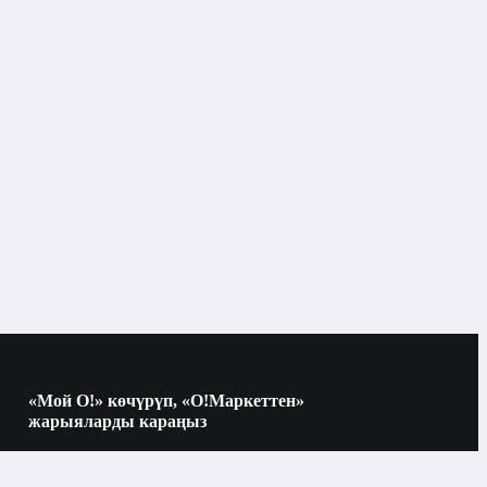
, GLONASS, BDS, QZSS

: есть

pe-C

в, акселерометр, компас, виртуальный 
0 mAh

«Мой О!» көчүрүп, «О!Маркеттен»
жарыяларды караңыз
Электроника
Көчүрүү үчүн камераны QR-кодго
багыттаңыз