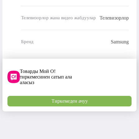
Телевизорлор
Телевизорлор жана видео жабдуулар
Samsung
Бренд
Товарды Мой О!
тиркемесинен сатып ала
аласыз
Тиркемеден ачуу