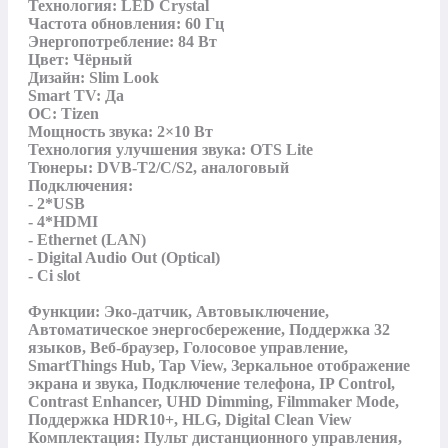
Технология: LED Crystal

Частота обновления: 60 Гц

Энергопотребление: 84 Вт

Цвет: Чёрный

Дизайн: Slim Look

Smart TV: Да

ОС: Tizen

Мощность звука: 2×10 Вт

Технология улучшения звука: OTS Lite

Тюнеры: DVB-T2/C/S2, аналоговый

Подключения:

- 2*USB

- 4*HDMI

- Ethernet (LAN)

- Digital Audio Out (Optical)

- Ci slot

Функции: Эко-датчик, Автовыключение, 
Автоматическое энергосбережение, Поддержка 32 
языков, Веб-браузер, Голосовое управление, 
SmartThings Hub, Tap View, Зеркальное отображение 
экрана и звука, Подключение телефона, IP Control, 
Contrast Enhancer, UHD Dimming, Filmmaker Mode, 
Поддержка HDR10+, HLG, Digital Clean View

Комплектация: Пульт дистанционного управления, 