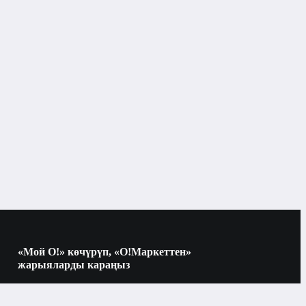
Телевизорлор
Бишкек
Телевизорлор
о жабдуулар
Konka
«Мой О!» көчүрүп, «О!Маркеттен»
жарыяларды караңыз
Көчүрүү үчүн камераны QR-кодго
багыттаңыз