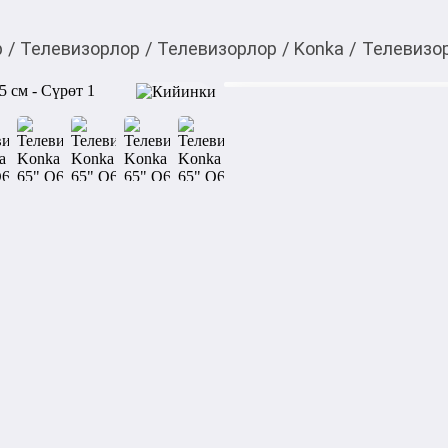
р
/
Телевизорлор
/
Телевизорлор
/
Konka
/
Телевизор
53 999,00
c
Товарды Мой О!
тиркемесинен сатып ала
Телевизор Konka 65" Q
аласыз
Телевизор QLED Konka Q65 
точек. 

Между подсветкой и матрице
миллиарда нанокристаллов. 
Он улавливает лучи света с
получаются более чистыми 
снижается до минимального.
Панель 65 дюймов формата 
положения просмотра. 

Технология AccuMotion пов