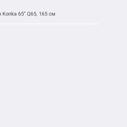
 Konka 65" Q65, 165 см
Тиркемеден ачуу
65, 165 см
разработан по технологии квантовых 
й есть фильтр на основе более чем 


 искаженной длиной волны – оттенки 
и насыщенными, а уровень засветки 
 

UltraHD четко отображает детали с любого 
ышает частоту обновления и 