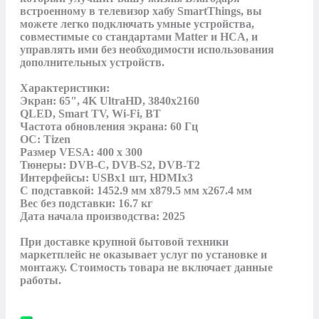
встроенному в телевизор хабу SmartThings, вы 
можете легко подключать умные устройства, 
совместимые со стандартами Matter и HCA, и 
управлять ими без необходимости использования 
дополнительных устройств.

Характеристики:

Экран: 65", 4K UltraHD, 3840x2160

QLED, Smart TV, Wi-Fi, BT

Частота обновления экрана: 60 Гц

ОС: Tizen

Размер VESA: 400 x 300

Тюнеры: DVB-C, DVB-S2, DVB-T2

Интерфейсы: USBх1 шт, HDMIх3

С подставкой: 1452.9 мм х879.5 мм x267.4 мм

Вес без подставки: 16.7 кг

Дата начала производства: 2025

При доставке крупной бытовой техники 
маркетплейс не оказывает услуг по установке и 
монтажу. Стоимость товара не включает данные 
работы.