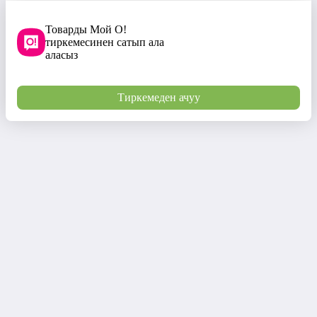
Товарды Мой О!
тиркемесинен сатып ала
аласыз
Тиркемеден ачуу