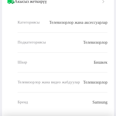
Акысыз жеткирүү
Телевизорлор жана аксессуарлар
Категориясы
Телевизорлор
Подкатегориясы
Бишкек
Шаар
Телевизорлор
Телевизорлор жана видео жабдуулар
Samsung
Бренд