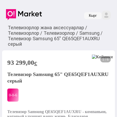
Кырг
Телевизорлор жана аксессуарлар
/
Телевизорлор
/
Телевизорлор
/
Samsung
/
Телевизор Samsung 65" QE65QEF1AUXRU
серый
1 / 6
93 299,00
c
Телевизор Samsung 65" QE65QEF1AUXRU
серый
0-0-
6
Телевизор Samsung QE65QEF1AUXRU - компаньон, 
который улучшит вашу жизнь. Благодаря 