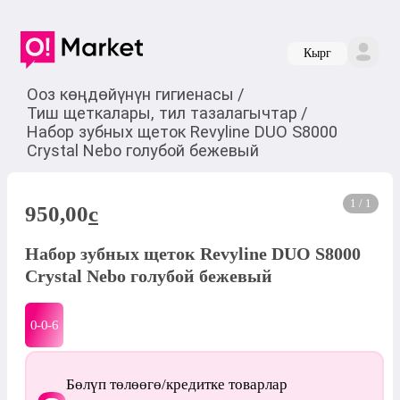
Кырг
Ооз көңдөйүнүн гигиенасы
/
Тиш щеткалары, тил тазалагычтар
/
Набор зубных щеток Revyline DUO S8000
Crystal Nebo голубой бежевый
1 / 1
950,00
c
Набор зубных щеток Revyline DUO S8000
Crystal Nebo голубой бежевый
0-0-
6
Бөлүп төлөөгө/кредитке товарлар