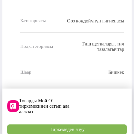
Ооз көңдөйүнүн гигиенасы
Категориясы
Тиш щеткалары, тил
Подкатегориясы
тазалагычтар
Бишкек
Шаар
Товарды Мой О!
тиркемесинен сатып ала
аласыз
Тиркемеден ачуу