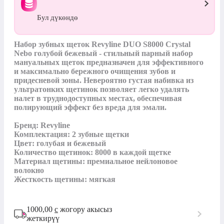
Бул дүкөндө
Набор зубных щеток Revyline DUO S8000 Crystal 
Nebo голубой бежевый - стильный парный набор 
мануальных щеток предназначен для эффективного 
и максимально бережного очищения зубов и 
придесневой зоны. Невероятно густая набивка из 
ультратонких щетинок позволяет легко удалять 
налет в труднодоступных местах, обеспечивая 
полирующий эффект без вреда для эмали.

Бренд: Revyline

Комплектация: 2 зубные щетки

Цвет: голубая и бежевый

Количество щетинок: 8000 в каждой щетке

Материал щетины: премиальное нейлоновое 
волокно

Жесткость щетины: мягкая
1000,00
с
жогору акысыз
жеткирүү