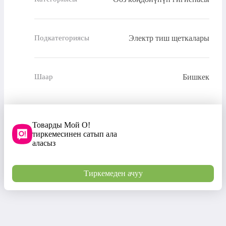
Электр тиш щеткалары
Подкатегориясы
Бишкек
Шаар
Товарды Мой О!
тиркемесинен сатып ала
аласыз
Тиркемеден ачуу