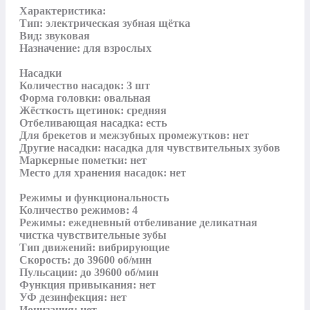
Характеристика:

Тип: электрическая зубная щётка

Вид: звуковая

Назначение: для взрослых

Насадки

Количество насадок: 3 шт

Форма головки: овальная

Жёсткость щетинок: средняя

Отбеливающая насадка: есть

Для брекетов и межзубных промежутков: нет

Другие насадки: насадка для чувствительных зубов

Маркерные пометки: нет

Место для хранения насадок: нет

Режимы и функциональность

Количество режимов: 4

Режимы: ежедневный отбеливание деликатная 
чистка чувствительные зубы

Тип движений: вибрирующие

Скорость: до 39600 об/мин

Пульсации: до 39600 об/мин

Функция привыкания: нет

УФ дезинфекция: нет

Ионизация: нет
