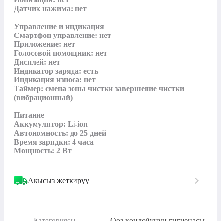
Датчик нажима: нет

Управление и индикация

Смартфон управление: нет

Приложение: нет

Голосовой помощник: нет

Дисплей: нет

Индикатор заряда: есть

Индикация износа: нет

Таймер: смена зоны чистки завершение чистки 
(вибрационный)

Питание

Аккумулятор: Li-ion

Автономность: до 25 дней

Время зарядки: 4 часа

Мощность: 2 Вт
Акысыз жеткирүү
Ооз көңдөйүнүн гигиенасы
Категориясы