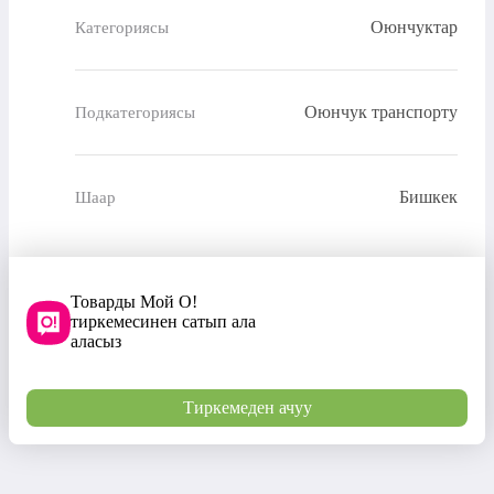
Оюнчуктар
Категориясы
Оюнчук транспорту
Подкатегориясы
Бишкек
Шаар
Товарды Мой О!
тиркемесинен сатып ала
аласыз
Тиркемеден ачуу