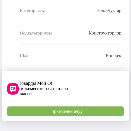
Оюнчуктар
Категориясы
Конструкторлор
Подкатегориясы
Бишкек
Шаар
Товарды Мой О!
тиркемесинен сатып ала
аласыз
Тиркемеден ачуу