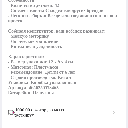
Особенности:

- Количество деталей: 42

- Совместимость: С моделями других брендов

- Легкость сборки: Все детали соединяются плотно и 
просто

Собирая конструктор, ваш ребенок развивает:

- Мелкую моторику

- Логическое мышление

- Внимание и усидчивость

Характеристики:

- Размер упаковки: 12 x 9 x 4 см

- Материал: Пластмасса

- Рекомендовано: Детям от 6 лет

- Страна производства: Китай

Упаковка: Коробка упаковочная

Артикул: 4650250573463

Батарейки: Не нужны
1000,00
с
жогору акысыз
жеткирүү