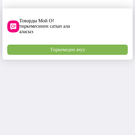
Товарды Мой О!
тиркемесинен сатып ала
аласыз
Тиркемеден ачуу