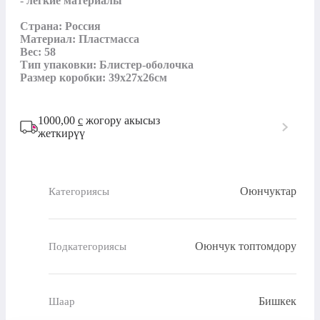
- лёгкие материалы

Страна: Россия

Материал: Пластмасса

Вес: 58

Тип упаковки: Блистер-оболочка

Размер коробки: 39x27x26см
1000,00
с
жогору акысыз
жеткирүү
Оюнчуктар
Категориясы
Оюнчук топтомдору
Подкатегориясы
Бишкек
Шаар