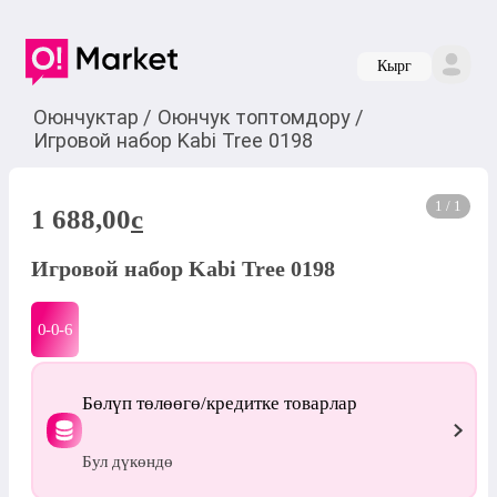
Кырг
Оюнчуктар
/
Оюнчук топтомдору
/
Игровой набор Kabi Tree 0198
1 / 1
1 688,00
c
Игровой набор Kabi Tree 0198
0-0-
6
Бөлүп төлөөгө/кредитке товарлар
Бул дүкөндө