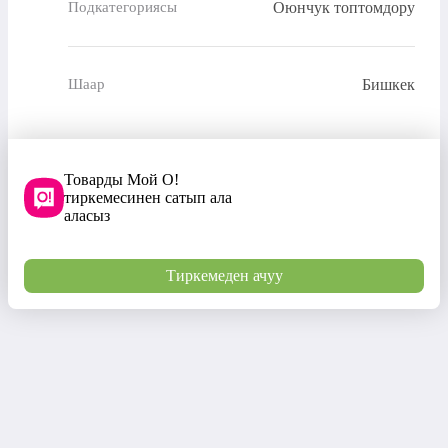
Оюнчук топтомдору
Подкатегориясы
Бишкек
Шаар
Товарды Мой О!
тиркемесинен сатып ала
аласыз
Тиркемеден ачуу