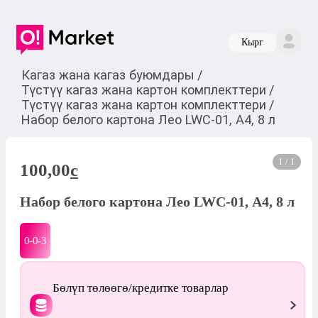
Кырг
Кагаз жана кагаз буюмдары
/
Түстүү кагаз жана картон комплекттери
/
Түстүү кагаз жана картон комплекттери
/
Набор белого картона Лео LWC-01, А4, 8 л
1 / 1
100,00
c
Набор белого картона Лео LWC-01, А4, 8 л
0-0-
3
Бөлүп төлөөгө/кредитке товарлар