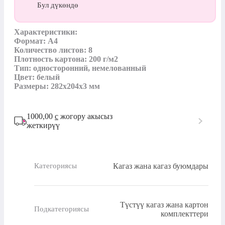
Бул дүкөндө
Характеристики:

Формат: А4

Количество листов: 8

Плотность картона: 200 г/м2

Тип: односторонний, немелованный

Цвет: белый

Размеры: 282x204x3 мм
1000,00
с
жогору акысыз
жеткирүү
Кагаз жана кагаз буюмдары
Категориясы
Түстүү кагаз жана картон
Подкатегориясы
комплекттери