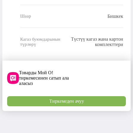
Бишкек
Шаар
Түстүү кагаз жана картон
Кагаз буюмдарынын
түрлөрү
комплекттери
Товарды Мой О!
тиркемесинен сатып ала
аласыз
Тиркемеден ачуу