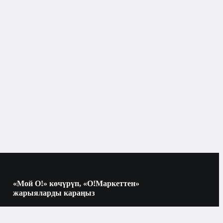
Күндөлүктөр, блокноттор, эскиз
дептерлери
«Мой О!» көчүрүп, «О!Маркеттен»
жарыяларды караңыз
Көчүрүү үчүн камераны QR-кодго
багыттаңыз