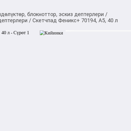
ндөлүктөр, блокноттор, эскиз дептерлери
/
 дептерлери
/
Скетчпад Феникс+ 70194, А5, 40 л
350,00
c
Товарды Мой О!
тиркемесинен сатып ала
Скетчпад Феникс+ 7019
аласыз
0-0-
3
Бөлүп төлөөгө/креди
Бул дүкөндө
Характеристики:

Формат: А5
