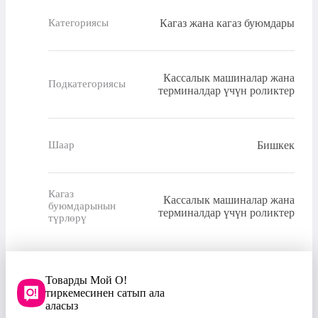
Кагаз жана кагаз буюмдары
Категориясы
Кассалык машиналар жана
Подкатегориясы
терминалдар үчүн роликтер
Бишкек
Шаар
Кагаз
Кассалык машиналар жана
буюмдарынын
терминалдар үчүн роликтер
түрлөрү
Товарды Мой О!
тиркемесинен сатып ала
аласыз