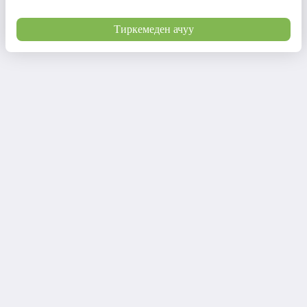
Тиркемеден ачуу