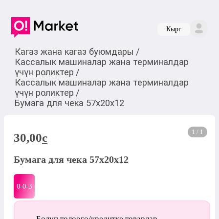
Кырг
Кагаз жана кагаз буюмдары
/
Кассалык машиналар жана терминалдар
үчүн роликтер
/
Кассалык машиналар жана терминалдар
үчүн роликтер
/
Бумага для чека 57х20х12
1 / 1
30,00
c
Бумага для чека 57х20х12
0-0-
3
Бөлүп төлөөгө/кредитке товарлар