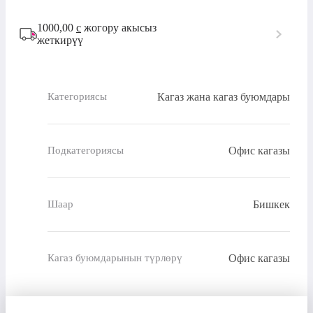
1000,00
с
жогору акысыз
жеткирүү
Кагаз жана кагаз буюмдары
Категориясы
Офис кагазы
Подкатегориясы
Бишкек
Шаар
Офис кагазы
Кагаз буюмдарынын түрлөрү