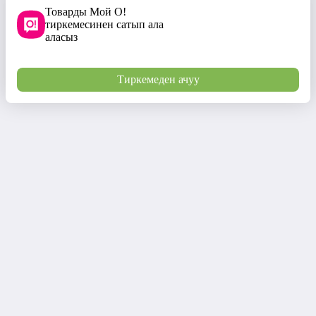
Товарды Мой О!
тиркемесинен сатып ала
аласыз
Тиркемеден ачуу