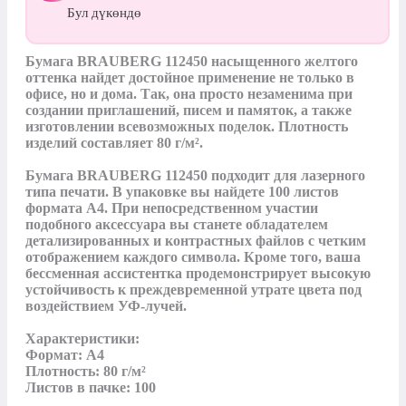
Бул дүкөндө
Бумага BRAUBERG 112450 насыщенного желтого 
оттенка найдет достойное применение не только в 
офисе, но и дома. Так, она просто незаменима при 
создании приглашений, писем и памяток, а также 
изготовлении всевозможных поделок. Плотность 
изделий составляет 80 г/м².

Бумага BRAUBERG 112450 подходит для лазерного 
типа печати. В упаковке вы найдете 100 листов 
формата А4. При непосредственном участии 
подобного аксессуара вы станете обладателем 
детализированных и контрастных файлов с четким 
отображением каждого символа. Кроме того, ваша 
бессменная ассистентка продемонстрирует высокую 
устойчивость к преждевременной утрате цвета под 
воздействием УФ-лучей.

Характеристики:

Формат: A4

Плотность: 80 г/м²

Листов в пачке: 100