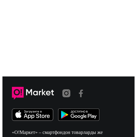
«О!Маркет» – смартфондон товарларды же