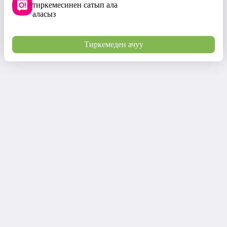
тиркемесинен сатып ала
аласыз
Тиркемеден ачуу