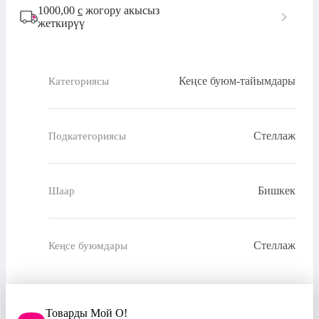
1000,00
с
жогору акысыз
жеткирүү
Кеңсе буюм-тайымдары
Категориясы
Стеллаж
Подкатегориясы
Бишкек
Шаар
Стеллаж
Кеңсе буюмдары
Товарды Мой О!