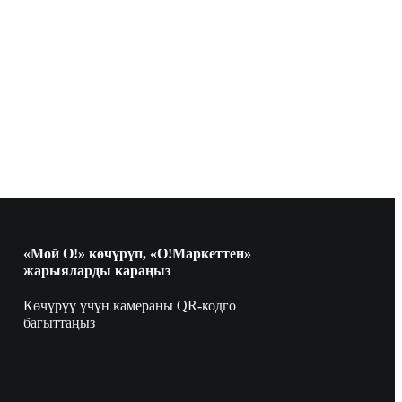
«Мой О!» көчүрүп, «О!Маркеттен»
жарыяларды караңыз
Көчүрүү үчүн камераны QR-кодго
багыттаңыз