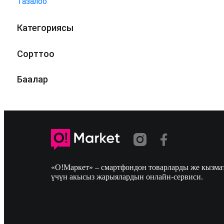
Тазалоо
Категориясы
Сорттоо
Баалар
«О!Маркет» – смартфондон товарларды же кызмат
үчүн акысыз жарыялардын онлайн-сервиси.