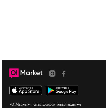
«О!Маркет» – смартфондон товарларды же