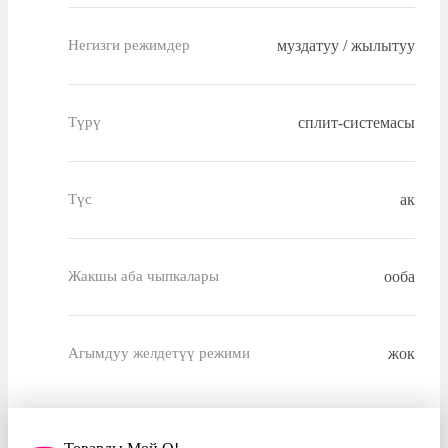
муздатуу / жылытуу
Негизги режимдер
сплит-системасы
Түрү
ак
Түс
ооба
Жакшы аба чыпкалары
жок
Агымдуу желдетүү режими