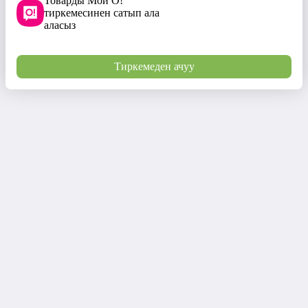
Товарды Мой О!
тиркемесинен сатып ала
аласыз
Тиркемеден ачуу