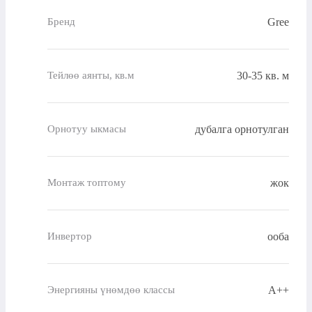
Gree
Бренд
30-35 кв. м
Тейлөө аянты, кв.м
дубалга орнотулган
Орнотуу ыкмасы
жок
Монтаж топтому
ооба
Инвертор
A++
Энергияны үнөмдөө классы