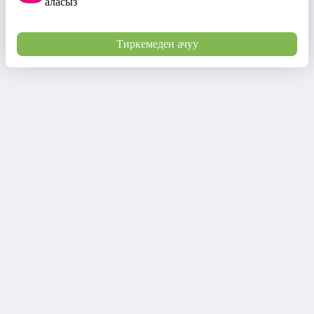
аласыз
Тиркемеден ачуу