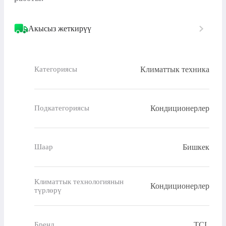
Акысыз жеткирүү
Климаттык техника
Категориясы
Кондиционерлер
Подкатегориясы
Бишкек
Шаар
Климаттык технологиянын
Кондиционерлер
түрлөрү
TCL
Бренд