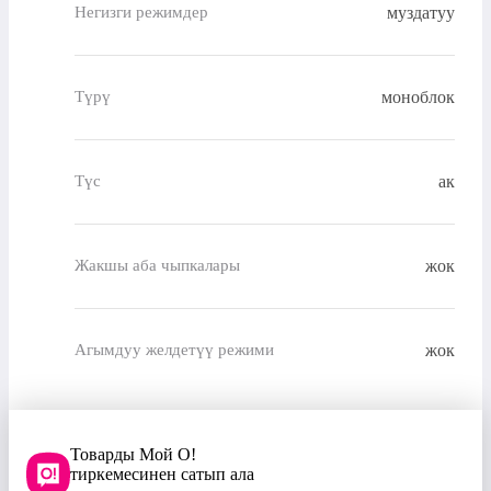
муздатуу
Негизги режимдер
моноблок
Түрү
ак
Түс
жок
Жакшы аба чыпкалары
жок
Агымдуу желдетүү режими
Товарды Мой О!
тиркемесинен сатып ала