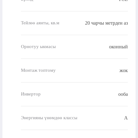
20 чарчы метрден аз
Тейлөө аянты, кв.м
оконный
Орнотуу ыкмасы
жок
Монтаж топтому
ооба
Инвертор
A
Энергияны үнөмдөө классы