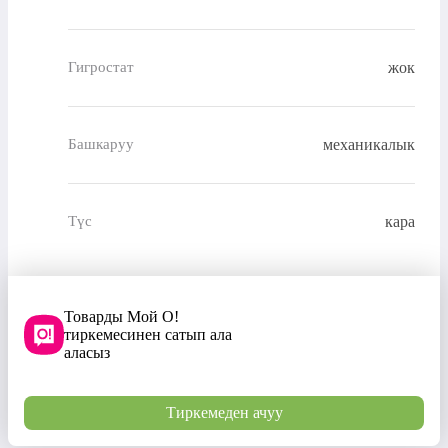
жок
Гигростат
механикалык
Башкаруу
кара
Түс
Товарды Мой О!
тиркемесинен сатып ала
аласыз
Тиркемеден ачуу