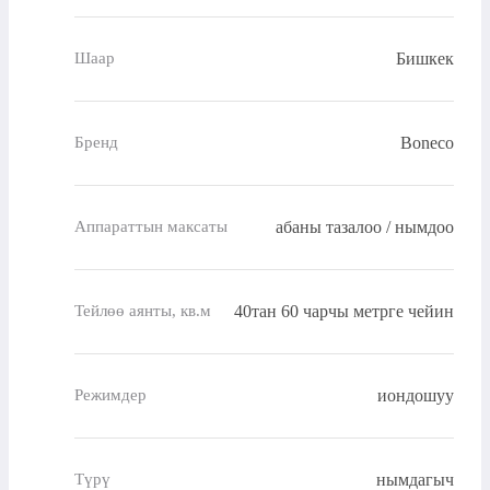
Бишкек
Шаар
Boneco
Бренд
абаны тазалоо / нымдоо
Аппараттын максаты
40тан 60 чарчы метрге чейин
Тейлөө аянты, кв.м
иондошуу
Режимдер
нымдагыч
Түрү