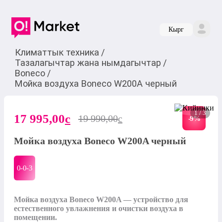
Кырг
Климаттык техника
/
Тазалагычтар жана нымдагычтар
/
Boneco
/
Мойка воздуха Boneco W200A черный
1 / 3
17 995,00
c
19 990,00
c
-
9
%
Мойка воздуха Boneco W200A черный
0-0-
3
Мойка воздуха Boneco W200A — устройство для 
естественного увлажнения и очистки воздуха в 
помещении. 
