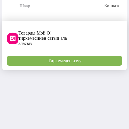
Бишкек
Шаар
Товарды Мой О!
тиркемесинен сатып ала
аласыз
Тиркемеден ачуу