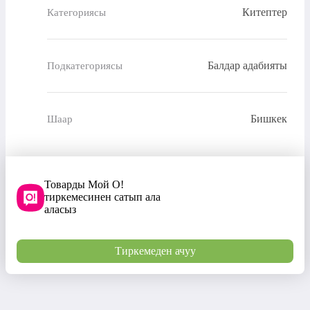
Китептер
Категориясы
Балдар адабияты
Подкатегориясы
Бишкек
Шаар
Товарды Мой О!
тиркемесинен сатып ала
аласыз
Тиркемеден ачуу