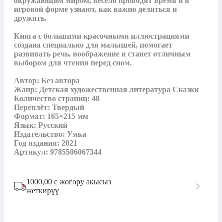
окружающим миром, весело проводят время и в 
игровой форме узнают, как важно делиться и 
дружить.

Книга с большими красочными иллюстрациями 
создана специально для малышей, помогает 
развивать речь, воображение и станет отличным 
выбором для чтения перед сном.

Автор: Без автора

Жанр: Детская художественная литература Сказки

Количество страниц: 48

Переплёт: Твердый

Формат: 165×215 мм

Язык: Русский

Издательство: Умка

Год издания: 2021

Артикул: 9785506067344
1000,00
с
жогору акысыз
жеткирүү