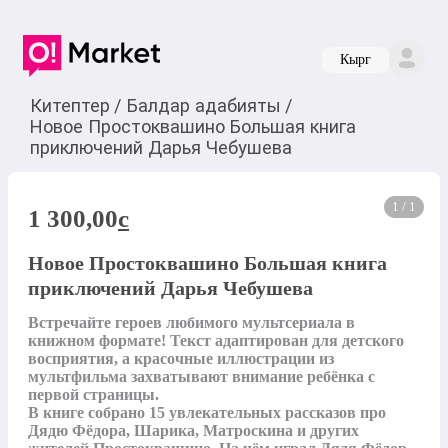
Кырг
Китептер
/
Балдар адабияты
/
Новое Простоквашино Большая книга
приключений Дарья Чебушева
1 / 1
1 300,00
c
Новое Простоквашино Большая книга
приключений Дарья Чебушева
Встречайте героев любимого мультсериала в 
книжном формате! Текст адаптирован для детского 
восприятия, а красочные иллюстрации из 
мультфильма захватывают внимание ребёнка с 
первой страницы.

В книге собрано 15 увлекательных рассказов про 
Дядю Фёдора, Шарика, Матроскина и других 