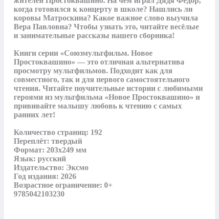
жителей Простоквашино. На чём играл Дядя Фёдор, 
когда готовился к концерту в школе? Нашлись ли 
коровы Матроскина? Какое важное слово выучила 
Вера Павловна? Чтобы узнать это, читайте весёлые 
и занимательные рассказы нашего сборника!

Книги серии «Союзмультфильм. Новое 
Простоквашино» — это отличная альтернатива 
просмотру мультфильмов. Подходит как для 
совместного, так и для первого самостоятельного 
чтения. Читайте поучительные истории с любимыми 
героями из мультфильма «Новое Простоквашино» и 
прививайте малышу любовь к чтению с самых 
ранних лет!

Количество страниц: 192

Переплёт: твердый

Формат: 203х249 мм

Язык: русский

Издательство: Эксмо

Год издания: 2026

Возрастное ограничение: 0+

9785042103230