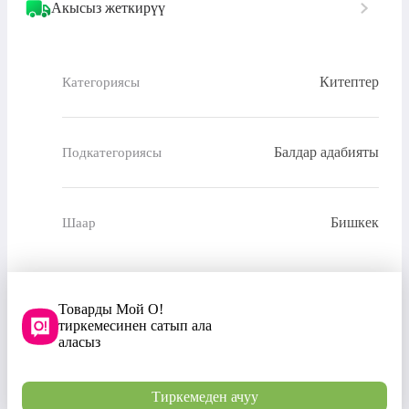
Акысыз жеткирүү
Китептер
Категориясы
Балдар адабияты
Подкатегориясы
Бишкек
Шаар
Товарды Мой О!
тиркемесинен сатып ала
аласыз
Тиркемеден ачуу