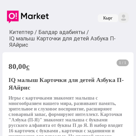
Кырг
Китептер
/
Балдар адабияты
/
IQ малыш Карточки для детей Азбука П-
ЯАйрис
1 / 1
80,00
c
IQ малыш Карточки для детей Азбука П-
ЯАйрис
Игры с карточками знакомят малыша с 
многообразием нашего мира, развивают память, 
зрительное и слуховое восприятие, расширяют 
словарный запас, формируют интеллект. Карточки 
"Азбука (П-Я)" знакомят малыша с буквами 
русского алфавита от буквы П до Я. В набор входит 
16 карточек с буквами , карточки с заданиями и 