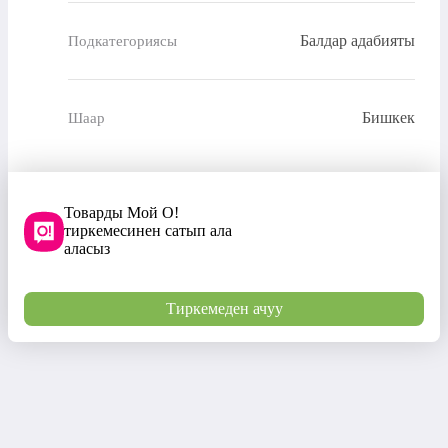
Балдар адабияты
Подкатегориясы
Бишкек
Шаар
Товарды Мой О!
тиркемесинен сатып ала
аласыз
Тиркемеден ачуу