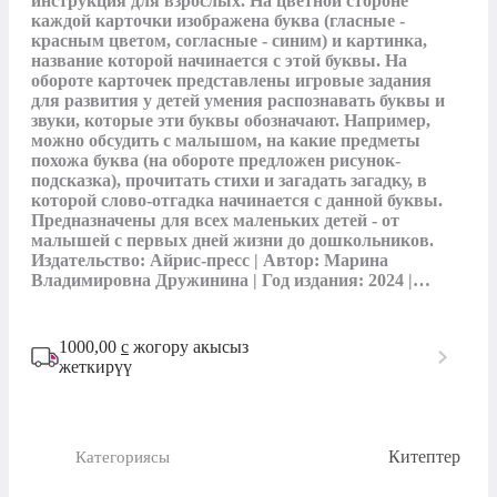
инструкция для взрослых. На цветной стороне 
каждой карточки изображена буква (гласные - 
красным цветом, согласные - синим) и картинка, 
название которой начинается с этой буквы. На 
обороте карточек представлены игровые задания 
для развития у детей умения распознавать буквы и 
звуки, которые эти буквы обозначают. Например, 
можно обсудить с малышом, на какие предметы 
похожа буква (на обороте предложен рисунок-
подсказка), прочитать стихи и загадать загадку, в 
которой слово-отгадка начинается с данной буквы. 
Предназначены для всех маленьких детей - от 
малышей с первых дней жизни до дошкольников. 
Издательство: Айрис-пресс | Автор: Марина 
Владимировна Дружинина | Год издания: 2024 |…
1000,00
с
жогору акысыз
жеткирүү
Китептер
Категориясы