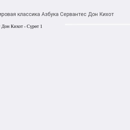
ровая классика Азбука Сервантес Дон Кихот
390,00
c
Товарды Мой О!
тиркемесинен сатып ала
Мировая классика Аз
аласыз
Что говорят нам сегодня и
Английского, Дона Бельянис
именно как пародия на рома
«Хитроумный идальго Дон К
Сааведры (1547-1616). И па
жанр. В 2002 г. согласно оп
Нобелевским институтом, «
за всю историю мировой лит
утверждал, что, «читая дру
то смысле не расстанемся н
Джарндисе, и в Константине
Издательство: Азбука | Авто
Переплет: Твёрдый переплёт |
Размеры: 2.8 см × 13 см × 20