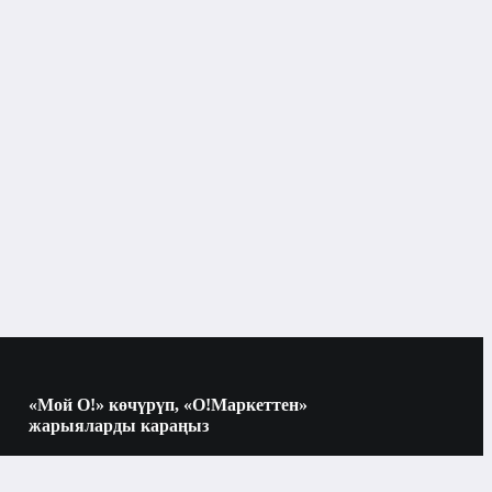
«Мой О!» көчүрүп, «О!Маркеттен»
жарыяларды караңыз
Көчүрүү үчүн камераны QR-кодго
багыттаңыз