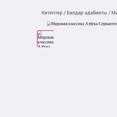
Китептер
/
Балдар адабияты
/
Ми