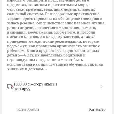
взрослым расширить представление детей о 
предметах, животном и растительном мире, 
человеке, временах года, днях недели, планетах 
солнечной системы. Разнообразные практические 
задания ориентированы на обогащение словарного 
запаса ребенка, совершенствование навыков чтения, 
развитие речи, логического мышления, памяти, 
внимания, воображения. Кроме того, в пособии 
имеются карточки к каждому занятию, а также 
приведены методические рекомендации, которые 
подскажут, как правильно организовать занятие с 
ребенком. Книга предназначена для талантливых 
детей 5—6 лет, их заботливых родителей и 
неравнодушных педагогов и может быть 
использована как при домашнем обучении, так и на 
занятиях в детском…
1000,00
с
жогору акысыз
жеткирүү
Китептер
Категориясы