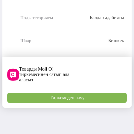
Балдар адабияты
Подкатегориясы
Бишкек
Шаар
Товарды Мой О!
тиркемесинен сатып ала
аласыз
Тиркемеден ачуу