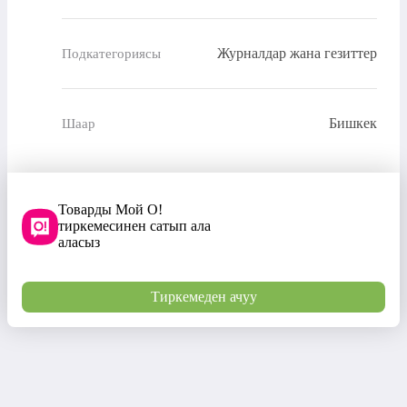
Журналдар жана гезиттер
Подкатегориясы
Бишкек
Шаар
Товарды Мой О!
тиркемесинен сатып ала
аласыз
Тиркемеден ачуу