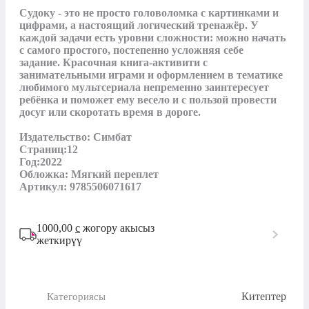
Судоку - это не просто головоломка с картинками и 
цифрами, а настоящий логический тренажёр. У 
каждой задачи есть уровни сложности: можно начать 
с самого простого, постепенно усложняя себе 
задание. Красочная книга-активити с 
занимательными играми и оформлением в тематике 
любимого мультсериала непременно заинтересует 
ребёнка и поможет ему весело и с пользой провести 
досуг или скоротать время в дороге.

Издательство: Симбат 

Страниц:12

Год:2022

Обложка: Мягкий переплет

Артикул: 9785506071617
1000,00
с
жогору акысыз
жеткирүү
Китептер
Категориясы