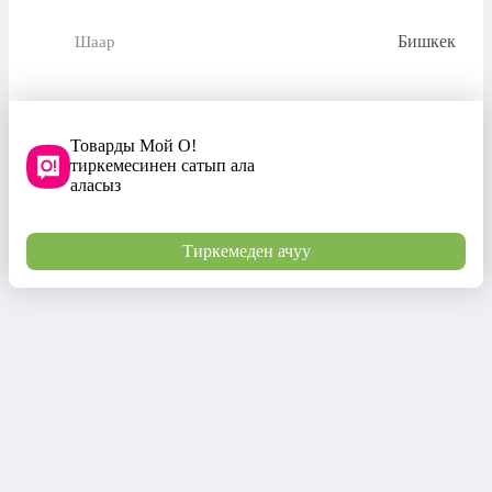
Бишкек
Шаар
Товарды Мой О!
тиркемесинен сатып ала
аласыз
Тиркемеден ачуу