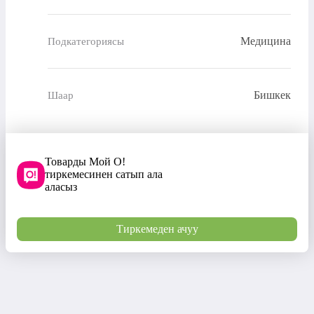
Медицина
Подкатегориясы
Бишкек
Шаар
Товарды Мой О!
тиркемесинен сатып ала
аласыз
Тиркемеден ачуу