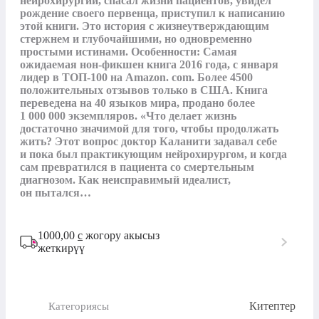
нейрохирургии, спасал жизни пациентов, увидел 
рождение своего первенца, приступил к написанию 
этой книги. Это история с жизнеутверждающим 
стержнем и глубочайшими, но одновременно 
простыми истинами. Особенности: Самая 
ожидаемая нон-фикшен книга 2016 года, с января 
лидер в ТОП-100 на Amazon. com. Более 4500 
положительных отзывов только в США. Книга 
переведена на 40 языков мира, продано более 
1 000 000 экземпляров. «Что делает жизнь 
достаточно значимой для того, чтобы продолжать 
жить? Этот вопрос доктор Каланити задавал себе 
и пока был практикующим нейрохирургом, и когда 
сам превратился в пациента со смертельным 
диагнозом. Как неисправимый идеалист, 
он пытался…
1000,00
с
жогору акысыз
жеткирүү
Китептер
Категориясы